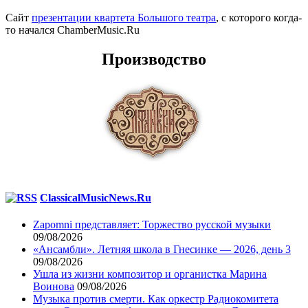
Сайт
презентации квартета Большого театра
, с которого когда-
то начался ChamberMusic.Ru
Производство
ClassicalMusicNews.Ru
Zapomni представляет: Торжество русской музыки
09/08/2026
«Ансамбли». Летняя школа в Гнесинке — 2026, день 3
09/08/2026
Ушла из жизни композитор и органистка Марина
Воинова
09/08/2026
Музыка против смерти. Как оркестр Радиокомитета