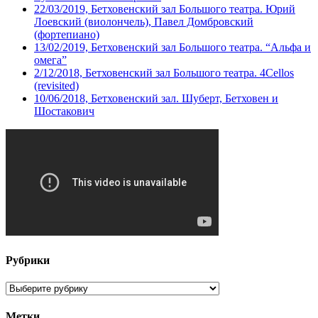
22/03/2019, Бетховенский зал Большого театра. Юрий
Лоевский (виолончель), Павел Домбровский
(фортепиано)
13/02/2019, Бетховенский зал Большого театра. “Альфа и
омега”
2/12/2018, Бетховенский зал Большого театра. 4Cellos
(revisited)
10/06/2018, Бетховенский зал. Шуберт, Бетховен и
Шостакович
Рубрики
Рубрики
Метки