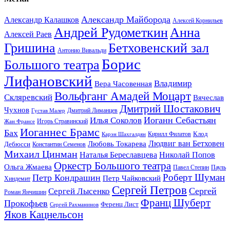
Александр Майборода
Александр Калашков
Алексей Корнильев
Андрей Рудометкин
Анна
Алексей Раев
Гришина
Бетховенский зал
Антонио Вивальди
Борис
Большого театра
Лифановский
Владимир
Вера Часовенная
Вольфганг Амадей Моцарт
Скляревский
Вячеслав
Дмитрий Шостакович
Чухнов
Дмитрий Лиманцев
Густав Малер
Иоганн Себастьян
Илья Соколов
Игорь Стравинский
Жан Франсе
Иоганнес Брамс
Бах
Клод
Кирилл Филатов
Карэн Шахгалдян
Людвиг ван Бетховен
Любовь Токарева
Дебюсси
Константин Семенов
Михаил Цинман
Наталья Береславцева
Николай Попов
Оркестр Большого театра
Ольга Жмаева
Павел Степин
Пауль
Роберт Шуман
Петр Кондрашин
Петр Чайковский
Хиндемит
Сергей Петров
Сергей
Сергей Лысенко
Роман Янчишин
Франц Шуберт
Прокофьев
Ференц Лист
Сергей Рахманинов
Яков Кацнельсон