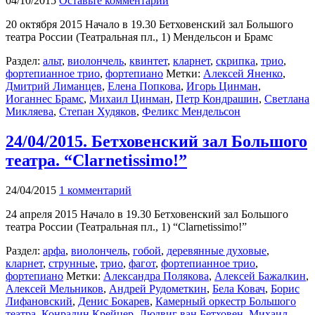
04/10/2015
Оставьте комментарий
20 октября 2015 Начало в 19.30 Бетховенский зал Большого
театра России (Театральная пл., 1) Мендельсон и Брамс
Раздел:
альт
,
виолончель
,
квинтет
,
кларнет
,
скрипка
,
трио
,
фортепианное трио
,
фортепиано
Метки:
Алексей Яненко
,
Дмитрий Лиманцев
,
Елена Попкова
,
Игорь Цинман
,
Иоганнес Брамс
,
Михаил Цинман
,
Петр Кондрашин
,
Светлана
Микляева
,
Степан Худяков
,
Феликс Мендельсон
24/04/2015. Бетховенский зал Большого
театра. “Clarnetissimo!”
24/04/2015
1 комментарий
24 апреля 2015 Начало в 19.30 Бетховенский зал Большого
театра России (Театральная пл., 1) “Clarnetissimo!”
Раздел:
арфа
,
виолончель
,
гобой
,
деревянные духовые
,
кларнет
,
струнные
,
трио
,
фагот
,
фортепианное трио
,
фортепиано
Метки:
Александра Полякова
,
Алексей Бажалкин
,
Алексей Мельников
,
Андрей Рудометкин
,
Бела Ковач
,
Борис
Лифановский
,
Денис Бокарев
,
Камерный оркестр Большого
театра
,
Конрадин Крейцер
,
Людвиг ван Бетховен
,
Михаил