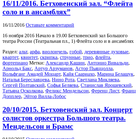
16/11/2016. Бетховенский зал. “Флейта
соло и в ансамблях”
16/11/2016
Оставьте комментарий
16 ноября 2016 Начало в 19.00 Бетховенский зал Большого
театра России (Театральная пл., 1) Флейта соло и в ансамблях
Раздел:
альт
,
арфа
,
виолончель
,
гобой
,
деревянные духовые
,
квартет
,
квинтет
,
скрипка
,
струнные
,
трио
,
флейта
,
фортепиано
Метки:
Александр Кашин
,
Антонио Вивальди
,
Арнольд Бакс
,
Артур Арзуманов
,
Астор Пьяццолла
,
Вольфганг Амадей Моцарт
,
Кайя Саариахо
,
Марина Белашук
,
Наталья Береславцева
,
Нино Рота
,
Светлана Микляева
,
Сергей Полтавский
,
Софья Беляева
,
Станислав Ярошевский
,
Татьяна Осколкова
,
Феликс Мендельсон
,
Ференц Лист
,
Франц
Допплер
,
Эйтор Вилла-Лобос
20/10/2015. Бетховенский зал. Концерт
солистов оркестра Большого театра.
Мендельсон и Брамс