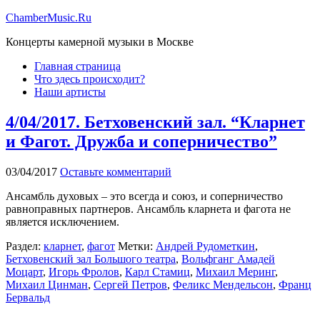
ChamberMusic.Ru
Концерты камерной музыки в Москве
Главная страница
Что здесь происходит?
Наши артисты
4/04/2017. Бетховенский зал. “Кларнет
и Фагот. Дружба и соперничество”
03/04/2017
Оставьте комментарий
Ансамбль духовых – это всегда и союз, и соперничество
равноправных партнеров. Ансамбль кларнета и фагота не
является исключением.
Раздел:
кларнет
,
фагот
Метки:
Андрей Рудометкин
,
Бетховенский зал Большого театра
,
Вольфганг Амадей
Моцарт
,
Игорь Фролов
,
Карл Стамиц
,
Михаил Меринг
,
Михаил Цинман
,
Сергей Петров
,
Феликс Мендельсон
,
Франц
Бервальд