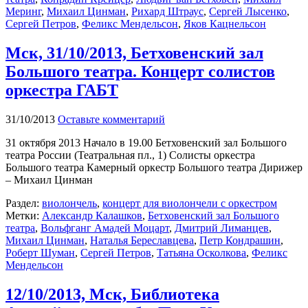
Меринг
,
Михаил Цинман
,
Рихард Штраус
,
Сергей Лысенко
,
Сергей Петров
,
Феликс Мендельсон
,
Яков Кацнельсон
Мск, 31/10/2013, Бетховенский зал
Большого театра. Концерт солистов
оркестра ГАБТ
31/10/2013
Оставьте комментарий
31 октября 2013 Начало в 19.00 Бетховенский зал Большого
театра России (Театральная пл., 1) Солисты оркестра
Большого театра Камерный оркестр Большого театра Дирижер
– Михаил Цинман
Раздел:
виолончель
,
концерт для виолончели с оркестром
Метки:
Александр Калашков
,
Бетховенский зал Большого
театра
,
Вольфганг Амадей Моцарт
,
Дмитрий Лиманцев
,
Михаил Цинман
,
Наталья Береславцева
,
Петр Кондрашин
,
Роберт Шуман
,
Сергей Петров
,
Татьяна Осколкова
,
Феликс
Мендельсон
12/10/2013, Мск, Библиотека