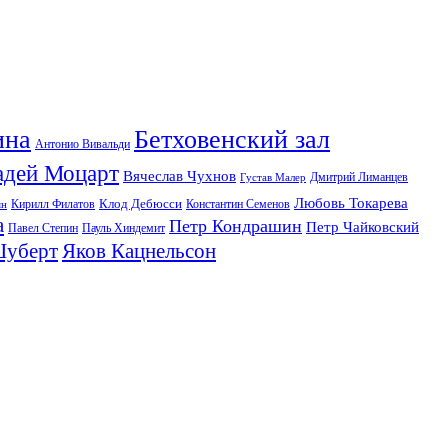
ина
Бетховенский зал
Антонио Вивальди
адей Моцарт
Вячеслав Чухнов
Дмитрий Лиманцев
Густав Малер
Любовь Токарева
Клод Дебюсси
Кирилл Филатов
Константин Семенов
ян
а
Петр Кондрашин
Петр Чайковский
Павел Степин
Пауль Хиндемит
Шуберт
Яков Кацнельсон