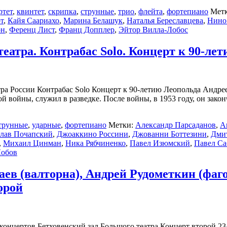
ртет
,
квинтет
,
скрипка
,
струнные
,
трио
,
флейта
,
фортепиано
Мет
т
,
Кайя Саариахо
,
Марина Белашук
,
Наталья Береславцева
,
Нино
он
,
Ференц Лист
,
Франц Допплер
,
Эйтор Вилла-Лобос
театра. Контрабас Solo. Концерт к 90-л
атра России Контрабас Solo Концерт к 90-летию Леопольда Андр
й войны, служил в разведке. После войны, в 1953 году, он зак
трунные
,
ударные
,
фортепиано
Метки:
Александр Парсаданов
,
А
лав Почапский
,
Джоаккино Россини
,
Джованни Боттезини
,
Дми
,
Михаил Цинман
,
Ника Рябчиненко
,
Павел Изюмский
,
Павел С
Лобов
 Раев (валторна), Андрей Рудометкин (фа
орой
концертов Бетховенский зал Большого театра Концерт второй 23