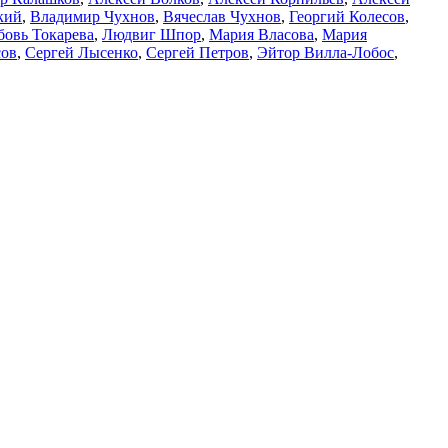
кий
,
Владимир Чухнов
,
Вячеслав Чухнов
,
Георгий Колесов
,
овь Токарева
,
Людвиг Шпор
,
Мария Власова
,
Мария
сов
,
Сергей Лысенко
,
Сергей Петров
,
Эйтор Вилла-Лобос
,