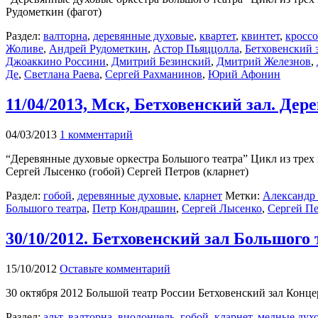
Рудометкин (фагот)
Раздел:
валторна
,
деревянные духовые
,
квартет
,
квинтет
,
кроссо
Жоливе
,
Андрей Рудометкин
,
Астор Пьяццолла
,
Бетховенский 
Джоаккино Россини
,
Дмитрий Безинский
,
Дмитрий Железнов
,
Де
,
Светлана Раева
,
Сергей Рахманинов
,
Юрий Афонин
11/04/2013, Мск, Бетховенский зал. Дер
04/03/2013
1 комментарий
“Деревянные духовые оркестра Большого театра” Цикл из трех
Сергей Лысенко (гобой) Сергей Петров (кларнет)
Раздел:
гобой
,
деревянные духовые
,
кларнет
Метки:
Александр
Большого театра
,
Петр Кондрашин
,
Сергей Лысенко
,
Сергей П
30/10/2012. Бетховенский зал Большого
15/10/2012
Оставьте комментарий
30 октября 2012 Большой театр России Бетховенский зал Концер
Раздел:
альт
,
валторна
,
виолончель
,
гобой
,
кларнет
,
медные дух