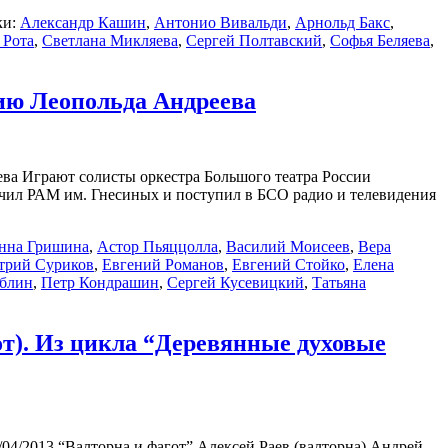
ки:
Александр Кашин
,
Антонио Вивальди
,
Арнольд Бакс
,
 Рота
,
Светлана Микляева
,
Сергей Полтавский
,
Софья Беляева
,
етию Леопольда Андреева
еева Играют солисты оркестра Большого театра России
ончил РАМ им. Гнесиных и поступил в БСО радио и телевидения
нна Гришина
,
Астор Пьяццолла
,
Василий Моисеев
,
Вера
трий Суриков
,
Евгений Романов
,
Евгений Стойко
,
Елена
аблин
,
Петр Кондрашин
,
Сергей Кусевицкий
,
Татьяна
гот). Из цикла “Деревянные духовые
/04/2013 “Валторна и фагот” Алексей Раев (валторна) Андрей