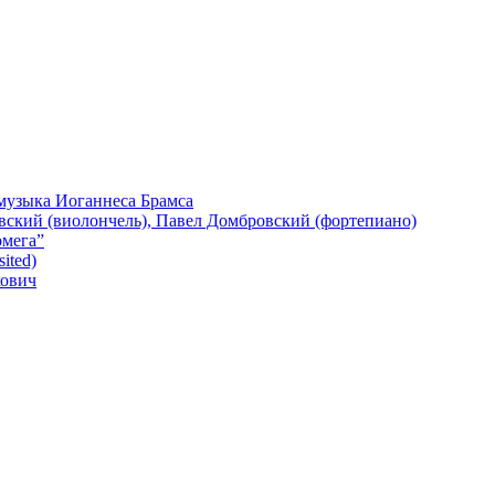
 музыка Иоганнеса Брамса
евский (виолончель), Павел Домбровский (фортепиано)
омега”
ited)
кович