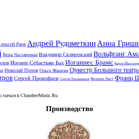
Андрей Рудометкин
Анна Гриш
лексей Раев
й
Вольфганг Ам
Владимир Скляревский
Вера Часовенная
Иоганнес Брамс
Иоганн Себастьян Бах
олов
Карэн Шахгалд
Оркестр Большого театр
ва
Николай Попов
Ольга Жмаева
тров
Франц 
Сергей Прокофьев
Ференц Лист
Сергей Рахманинов
-то начался ChamberMusic.Ru
Производство