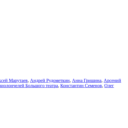
ксей Марутаев
,
Андрей Рудометкин
,
Анна Гришина
,
Арсений
виолончелей Большого театра
,
Константин Семенов
,
Олег