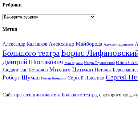
Рубрики
Рубрики
Метки
Александр Майборода
Александр Калашков
А
Алексей Корнильев
Борис Лифановски
Большого театра
Дмитрий Шостакович
Илья Сок
Игорь Стравинский
Жан Франсе
Михаил Цинман
Людвиг ван Бетховен
Наталья Береславце
Сергей Пе
Роберт Шуман
Сергей Лысенко
Роман Янчишин
Сайт
презентации квартета Большого театра
, с которого когда