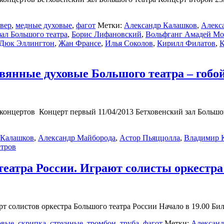
вер
,
медные духовые
,
фагот
Метки:
Александр Калашков
,
Алекс
зал Большого театра
,
Борис Лифановский
,
Вольфганг Амадей Мо
Дюк Эллингтон
,
Жан Франсе
,
Илья Соколов
,
Кирилл Филатов
,
К
евянные духовые Большого театра – гобо
 концертов Концерт первый 11/04/2013 Бетховенский зал Большо
 Калашков
,
Александр Майборода
,
Астор Пьяццолла
,
Владимир 
етров
 театра России. Играют солисты оркестр
т солистов оркестра Большого театра России Начало в 19.00 Бил
овые
,
скрипка
,
струнные
,
тромбон
,
труба
,
фагот
Метки:
Александ