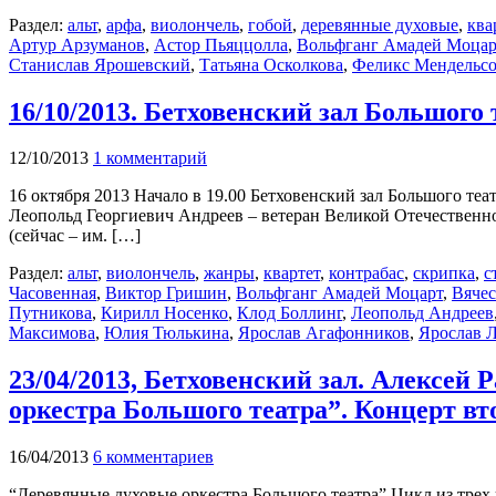
Раздел:
альт
,
арфа
,
виолончель
,
гобой
,
деревянные духовые
,
ква
Артур Арзуманов
,
Астор Пьяццолла
,
Вольфганг Амадей Моцар
Станислав Ярошевский
,
Татьяна Осколкова
,
Феликс Мендельс
16/10/2013. Бетховенский зал Большого 
12/10/2013
1 комментарий
16 октября 2013 Начало в 19.00 Бетховенский зал Большого те
Леопольд Георгиевич Андреев – ветеран Великой Отечественно
(сейчас – им. […]
Раздел:
альт
,
виолончель
,
жанры
,
квартет
,
контрабас
,
скрипка
,
с
Часовенная
,
Виктор Гришин
,
Вольфганг Амадей Моцарт
,
Вячес
Путникова
,
Кирилл Носенко
,
Клод Боллинг
,
Леопольд Андреев
Максимова
,
Юлия Тюлькина
,
Ярослав Агафонников
,
Ярослав 
23/04/2013, Бетховенский зал. Алексей
оркестра Большого театра”. Концерт вт
16/04/2013
6 комментариев
“Деревянные духовые оркестра Большого театра” Цикл из трех 