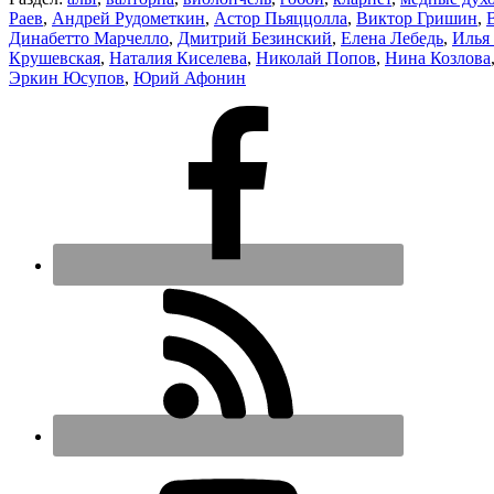
Раев
,
Андрей Рудометкин
,
Астор Пьяццолла
,
Виктор Гришин
,
Динабетто Марчелло
,
Дмитрий Безинский
,
Елена Лебедь
,
Илья
Крушевская
,
Наталия Киселева
,
Николай Попов
,
Нина Козлова
Эркин Юсупов
,
Юрий Афонин