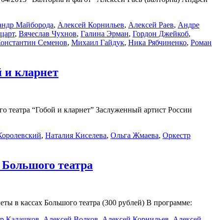
андр Майборода
,
Алексей Корнильев
,
Алексей Раев
,
Андре
царт
,
Вячеслав Чухнов
,
Галина Эрман
,
Гордон Джейкоб
,
онстантин Семенов
,
Михаил Гайдук
,
Ника Рябчиненко
,
Роман
й и кларнет
го театра “Гобой и кларнет” Заслуженный артист России
Королевский
,
Наталия Киселева
,
Ольга Жмаева
,
Оркестр
а Большого театра
еты в кассах Большого театра (300 рублей) В программе:
р Калашков
,
Алексей Волков
,
Алексей Корнильев
,
Алексей