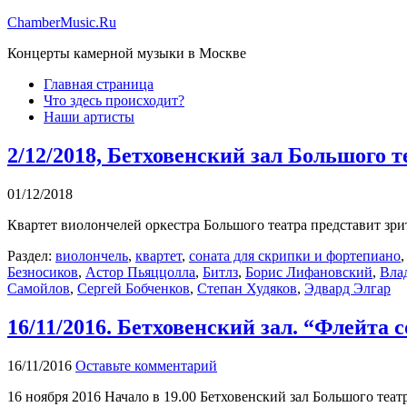
ChamberMusic.Ru
Концерты камерной музыки в Москве
Главная страница
Что здесь происходит?
Наши артисты
2/12/2018, Бетховенский зал Большого теа
01/12/2018
Квартет виолончелей оркестра Большого театра представит зр
Раздел:
виолончель
,
квартет
,
соната для скрипки и фортепиано
Безносиков
,
Астор Пьяццолла
,
Битлз
,
Борис Лифановский
,
Вла
Самойлов
,
Сергей Бобченков
,
Степан Худяков
,
Эдвард Элгар
16/11/2016. Бетховенский зал. “Флейта 
16/11/2016
Оставьте комментарий
16 ноября 2016 Начало в 19.00 Бетховенский зал Большого театр