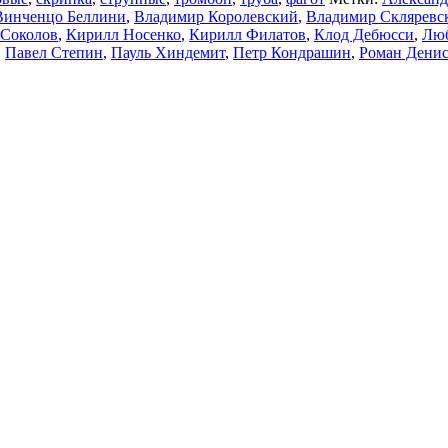
Винченцо Беллини
,
Владимир Королевский
,
Владимир Скляревс
 Соколов
,
Кирилл Носенко
,
Кирилл Филатов
,
Клод Дебюсси
,
Люб
,
Павел Степин
,
Пауль Хиндемит
,
Петр Кондрашин
,
Роман Дени