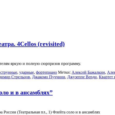
тра. 4Cellos (revisited)
ителям яркую и полную сюрпризов программу.
,
струнные
,
ударные
,
фортепиано
Метки:
Алексей Бажалкин
,
Але
димир Стрельцов
,
Джакомо Пуччини
,
Джузеппе Верди
,
Квартет 
соло и в ансамблях”
а России (Театральная пл., 1) Флейта соло и в ансамблях