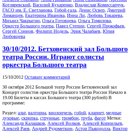
Котляревский
,
Василий Кухаренко
,
Владислав Комиссарчук
,
ГАСО им. Е. Светланова
,
Гобой-гала
,
Денис Освер
,
Дмитрий
Лиманцев
,
Екатерина Иванова
,
Инна Ли
,
Любовь Токарева
,
Михаил Чакрыгин
,
Ольга Готовцева
,
Ольга Томилова
,
Оркестр Большого театра
,
Павел Степин
,
Сергей Прокофьев
,
Сергей Соннов
,
Филипп Нодель
,
Эрик Чалабаев
,
Юлия
Любовцева
30/10/2012. Бетховенский зал Большого
театра России. Играют солисты
оркестра Большого театра
15/10/2012
Оставьте комментарий
30 октября 2012 Большой театр России Бетховенский зал
Концерт солистов оркестра Большого театра России Начало в
19.00 Билеты в кассах Большого театра (300 рублей) В
программе:
Раздел:
альт
,
валторна
,
виолончель
,
гобой
,
кларнет
,
медные
духовые
,
скрипка
,
струнные
,
тромбон
,
труба
,
фагот
Метки:
Александр Калашков
,
Алексей Волков
,
Алексей Корнильев
,
Алексей Раев
,
Андрей Рудометкин
,
Астор Пьяццолла
,
Виктор