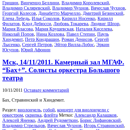
Гришин
,
Винченцо Беллини
,
Владимир Королевский
,
Владимир Скляревский
,
Владимир Чухнов
,
Вячеслав Чухнов
,
Георгий Колесов
,
Динабетто Марчелло
,
Дмитрий Безинский
,
Елена Лебедь
,
Илья Соколов
,
Кирилл Носенко
,
Кирилл
Филатов
,
Клод Дебюсси
,
Любовь Токарева
,
Людвиг Шпор
,
Мария Власова
,
Мария Крушевская
,
Наталия Киселева
,
Николай Попов
,
Нина Козлова
,
Павел Степин
,
Пауль
Хиндемит
,
Петр Кондрашин
,
Роман Денисов
,
Сергей
Лысенко
,
Сергей Петров
,
Эйтор Вилла-Лобос
,
Эркин
Юсупов
,
Юрий Афонин
Мск, 14/11/2011. Камерный зал МГАФ.
“Бах+”. Солисты оркестра Большого
театра
10/11/2011
Оставьте комментарий
Бах, Стравинский и Хиндемит.
Раздел:
виолончель
,
гобой
,
концерт для виолончели с
оркестром
,
скрипка
,
флейта
Метки:
Александр Калашков
,
Алексей Яненко
,
Андрей Рудометкин
,
Борис Лифановский
,
Владимир Стрельцов
,
Вячеслав Чухнов
,
Игорь Стравинский
,