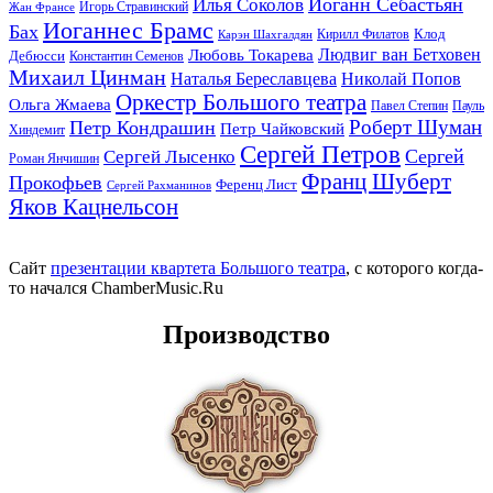
Иоганн Себастьян
Илья Соколов
Игорь Стравинский
Жан Франсе
Иоганнес Брамс
Бах
Клод
Кирилл Филатов
Карэн Шахгалдян
Людвиг ван Бетховен
Любовь Токарева
Дебюсси
Константин Семенов
Михаил Цинман
Наталья Береславцева
Николай Попов
Оркестр Большого театра
Ольга Жмаева
Павел Степин
Пауль
Роберт Шуман
Петр Кондрашин
Петр Чайковский
Хиндемит
Сергей Петров
Сергей
Сергей Лысенко
Роман Янчишин
Франц Шуберт
Прокофьев
Ференц Лист
Сергей Рахманинов
Яков Кацнельсон
Сайт
презентации квартета Большого театра
, с которого когда-
то начался ChamberMusic.Ru
Производство