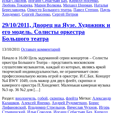
Илья Соколов
,
Иоганн Себастьян Бах
,
Кирилл Носенко
,
Любовь Токарева
,
Мария Волкова
,
Михаил Цинман
,
Наталья
Береславцева
,
Оркестр Большого театра
,
Павел Степин
,
Пауль
Хиндемит
,
Сергей Лысенко
,
Сергей Петров
29/10/2011, Дворец на Яузе. Художник и
его модель. Солисты оркестра
Большого театра
13/10/2011
Оставьте комментарий
Начало в 16.00 Цель задуманной серии концертов – Солисты
оркестра Большого Театра – представить московским
слушателям музыкантов, каждый из которых, являясь яркой
творческой индивидуальностью, не ограничивает свою
профессиональную жизнь игрой в оркестре. И.С.Бах. Концерт
№4 BWV 1049, соль мажор для двух флейт, скрипки и
камерного оркестра П.Хиндемит. Маленькая камерная музыка
№3 op. 36 №2 для […]
Раздел:
виолончель
,
гобой
,
скрипка
,
флейта
Метки:
Александр
Калашков
,
Алексей Яненко
,
Андрей Рудометкин
,
Борис
Лифановский
,
Владимир Стрельцов
,
Вячеслав Чухнов
,
Игорь
Стравинский
,
Илья Соколов
,
Иоганн Себастьян Бах
,
Кирилл