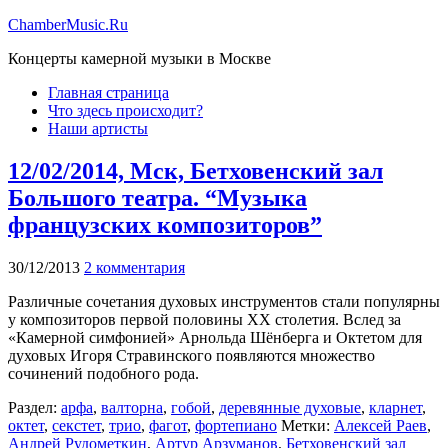
ChamberMusic.Ru
Концерты камерной музыки в Москве
Главная страница
Что здесь происходит?
Наши артисты
12/02/2014, Мск, Бетховенский зал
Большого театра. “Музыка
французских композиторов”
30/12/2013
2 комментария
Различные сочетания духовых инструментов стали популярны
у композиторов первой половины XX столетия. Вслед за
«Камерной симфонией» Арнольда Шёнберга и Октетом для
духовых Игоря Стравинского появляются множество
сочинений подобного рода.
Раздел:
арфа
,
валторна
,
гобой
,
деревянные духовые
,
кларнет
,
октет
,
секстет
,
трио
,
фагот
,
фортепиано
Метки:
Алексей Раев
,
Андрей Рудометкин
,
Артур Арзуманов
,
Бетховенский зал