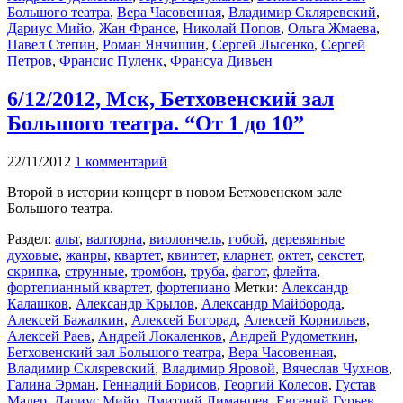
Большого театра
,
Вера Часовенная
,
Владимир Скляревский
,
Дариус Мийо
,
Жан Франсе
,
Николай Попов
,
Ольга Жмаева
,
Павел Степин
,
Роман Янчишин
,
Сергей Лысенко
,
Сергей
Петров
,
Франсис Пуленк
,
Франсуа Дивьен
6/12/2012, Мск, Бетховенский зал
Большого театра. “От 1 до 10”
22/11/2012
1 комментарий
Второй в истории концерт в новом Бетховенском зале
Большого театра.
Раздел:
альт
,
валторна
,
виолончель
,
гобой
,
деревянные
духовые
,
жанры
,
квартет
,
квинтет
,
кларнет
,
октет
,
секстет
,
скрипка
,
струнные
,
тромбон
,
труба
,
фагот
,
флейта
,
фортепианный квартет
,
фортепиано
Метки:
Александр
Калашков
,
Александр Крылов
,
Александр Майборода
,
Алексей Бажалкин
,
Алексей Богорад
,
Алексей Корнильев
,
Алексей Раев
,
Андрей Локаленков
,
Андрей Рудометкин
,
Бетховенский зал Большого театра
,
Вера Часовенная
,
Владимир Скляревский
,
Владимир Яровой
,
Вячеслав Чухнов
,
Галина Эрман
,
Геннадий Борисов
,
Георгий Колесов
,
Густав
Малер
,
Дариус Мийо
,
Дмитрий Лиманцев
,
Евгений Гурьев
,