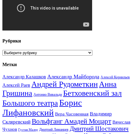
Рубрики
Рубрики
Метки
Александр Майборода
Александр Калашков
Алексей Корнильев
Андрей Рудометкин
Анна
Алексей Раев
Гришина
Бетховенский зал
Антонио Вивальди
Борис
Большого театра
Лифановский
Владимир
Вера Часовенная
Вольфганг Амадей Моцарт
Скляревский
Вячеслав
Дмитрий Шостакович
Чухнов
Дмитрий Лиманцев
Густав Малер