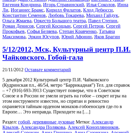
Евгения Кондрина
,
Игорь Стравинский
,
Илья Соколов
,
Инна
Ли
,
Иоганнес Брамс
,
Кирилл Филатов
,
Клод Дебюсси
,
Константин Семенов
,
Любовь Токарева
,
Михаил Гайдук
,
Ольга Жмаева
,
Оркестр Большого театра
,
Павел Степин
,
Роман Денисов
,
Сергей Косицын
,
Сергей Петров
,
Сергей
Прокофьев
,
Софья Беляева
,
Степан Кравченко
,
Татьяна
Максимова
,
Эркин Юсупов
,
Юрий Афонин
,
Яков Брагин
5/12/2012, Мск, Культурный центр П.И.
Чайковского. Гобой-гала
21/11/2012
Оставьте комментарий
5 декабря 2012 Культурный центр П.И. Чайковского
(Кудринская пл., 46/54, метро “Баррикадная”) Тел. для справок
– +7 (916) 693-3913 Существует поверье, что в Советском
Союзе и в России не умели играть на гобое – секрет игры на
этом инструменте известен, но спрятан и ревностно
охраняется тайным орденом монахов-гобоеносцев где-то в
Европе… Это неправда. Приходите на […]
Раздел:
гобой
,
деревянные духовые
Метки:
Александр
Крылов
,
Александра Полякова
,
Алексей Коноплянников
,
Алексей Сорокин
,
Анна Гришина
,
Анна Сазонкина
,
Арсений