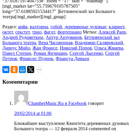
“37.61871974047538” zoom = “17” skin = “roadmap” ]
[mgl_marker lat=”55.759679105787505″
long=”37.61885921534417″ ]Бетховенский зал Большого
театра[/mgl_marker][/mgl_gmap]
Раздел:
арфа
,
валторна
,
гобой
,
деревянные духовые
,
кларнет
,
октет
,
секстет
,
трио
,
фагот
,
фортепиано
Метки:
Алексей Раев
,
Андрей Рудометкин
,
Артур Арзуманов
,
Бетховенский зал
Большого театра
,
Вера Часовенная
,
Владимир Скляревский
,
Дариус Мийо
,
Жан Франсе
,
Николай Попов
,
Ольга Жмаева
,
Павел Степин
,
Роман Янчишин
,
Сергей Лысенко
,
Сергей
Петров
,
Франсис Пуленк
,
Франсуа Дивьен
Комментарии
ChamberMusic.Ru в Facebook
говорит
20/02/2014 at 01:06
Ближайшее выступление Квинтета деревянных духовых
Большого театра — 12 февраля 2014 commented on