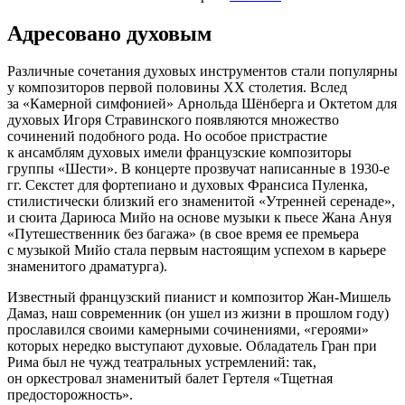
Адресовано духовым
Различные сочетания духовых инструментов стали популярны
у композиторов первой половины XX столетия. Вслед
за «Камерной симфонией» Арнольда Шёнберга и Октетом для
духовых Игоря Стравинского появляются множество
сочинений подобного рода. Но особое пристрастие
к ансамблям духовых имели французские композиторы
группы «Шести». В концерте прозвучат написанные в 1930-е
гг. Секстет для фортепиано и духовых Франсиса Пуленка,
стилистически близкий его знаменитой «Утренней серенаде»,
и сюита Дариюса Мийо на основе музыки к пьесе Жана Ануя
«Путешественник без багажа» (в свое время ее премьера
с музыкой Мийо стала первым настоящим успехом в карьере
знаменитого драматурга).
Известный французский пианист и композитор Жан-Мишель
Дамаз, наш современник (он ушел из жизни в прошлом году)
прославился своими камерными сочинениями, «героями»
которых нередко выступают духовые. Обладатель Гран при
Рима был не чужд театральных устремлений: так,
он оркестровал знаменитый балет Гертеля «Тщетная
предосторожность».