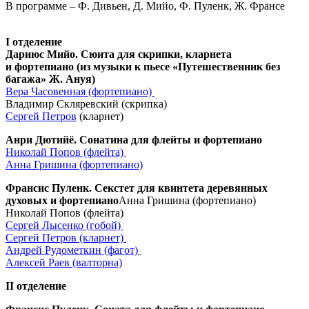
В программе – Ф. Дивьен, Д. Мийо, Ф. Пуленк, Ж. Франсе
I отделение
Дариюс Мийо. Сюита для скрипки, кларнета
и фортепиано (из музыки к пьесе «Путешественник без
багажа» Ж. Ануя)
Вера Часовенная (фортепиано)
Владимир Скляревский (скрипка)
Сергей Петров
(кларнет)
Анри Дютийё. Сонатина для флейты и фортепиано
Николай Попов (флейта)
Анна Гришина (фортепиано)
Франсис Пуленк. Секстет для квинтета деревянных
духовых и фортепиано
Анна Гришина (фортепиано)
Николай Попов (флейта)
Сергей Лысенко (гобой)
Сергей Петров (кларнет)
Андрей Рудометкин (фагот)
Алексей Раев (валторна)
II отделение