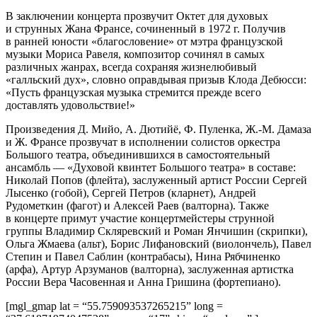
В заключении концерта прозвучит Октет для духовых
и струнных Жана Франсе, сочиненный в 1972 г. Получив
в ранней юности «благословение» от мэтра французской
музыки Мориса Равеля, композитор сочинял в самых
различных жанрах, всегда сохраняя жизнелюбивый
«галльский дух», словно оправдывая призыв Клода Дебюсси:
«Пусть французская музыка стремится прежде всего
доставлять удовольствие!»
Произведения Д. Мийо, А. Дютийё, Ф. Пуленка, Ж.-М. Дамаза
и Ж. Франсе прозвучат в исполнении солистов оркестра
Большого театра, объединившихся в самостоятельный
ансамбль — «Духовой квинтет Большого театра» в составе:
Николай Попов (флейта), заслуженный артист России Сергей
Лысенко (гобой), Сергей Петров (кларнет), Андрей
Рудометкин (фагот) и Алексей Раев (валторна). Также
в концерте примут участие концертмейстеры струнной
группы Владимир Скляревский и Роман Янчишин (скрипки),
Ольга Жмаева (альт), Борис Лифановский (виолончель), Павел
Степин и Павел Саблин (контрабасы), Нина Рябчиненко
(арфа), Артур Арзуманов (валторна), заслуженная артистка
России Вера Часовенная и Анна Гришина (фортепиано).
[mgl_gmap lat = “55.759093537265215” long =