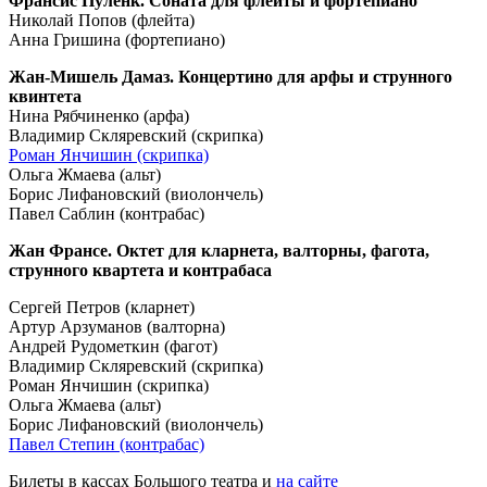
Франсис Пуленк. Соната для флейты и фортепиано
Николай Попов (флейта)
Анна Гришина (фортепиано)
Жан-Мишель Дамаз. Концертино для арфы и струнного
квинтета
Нина Рябчиненко (арфа)
Владимир Скляревский (скрипка)
Роман Янчишин (скрипка)
Ольга Жмаева (альт)
Борис Лифановский (виолончель)
Павел Саблин (контрабас)
Жан Франсе. Октет для кларнета, валторны, фагота,
струнного квартета и контрабаса
Сергей Петров (кларнет)
Артур Арзуманов (валторна)
Андрей Рудометкин (фагот)
Владимир Скляревский (скрипка)
Роман Янчишин (скрипка)
Ольга Жмаева (альт)
Борис Лифановский (виолончель)
Павел Степин (контрабас)
Билеты в кассах Большого театра и
на сайте