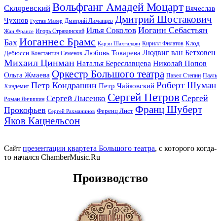
Вольфганг Амадей Моцарт
Скляревский
Вячеслав
Дмитрий Шостакович
Чухнов
Дмитрий Лиманцев
Густав Малер
Иоганн Себастьян
Илья Соколов
Игорь Стравинский
Жан Франсе
Иоганнес Брамс
Бах
Клод
Кирилл Филатов
Карэн Шахгалдян
Людвиг ван Бетховен
Любовь Токарева
Дебюсси
Константин Семенов
Михаил Цинман
Наталья Береславцева
Николай Попов
Оркестр Большого театра
Ольга Жмаева
Павел Степин
Пауль
Роберт Шуман
Петр Кондрашин
Петр Чайковский
Хиндемит
Сергей Петров
Сергей
Сергей Лысенко
Роман Янчишин
Франц Шуберт
Прокофьев
Ференц Лист
Сергей Рахманинов
Яков Кацнельсон
Сайт
презентации квартета Большого театра
, с которого когда-
то начался ChamberMusic.Ru
Производство