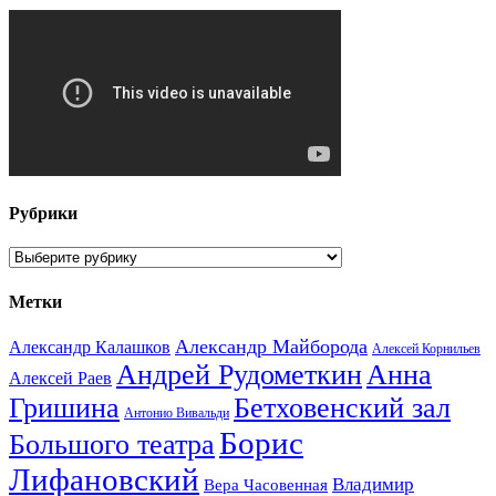
Рубрики
Рубрики
Метки
Александр Майборода
Александр Калашков
Алексей Корнильев
Андрей Рудометкин
Анна
Алексей Раев
Гришина
Бетховенский зал
Антонио Вивальди
Борис
Большого театра
Лифановский
Владимир
Вера Часовенная