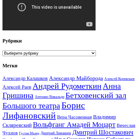
Рубрики
Рубрики
Метки
Александр Майборода
Александр Калашков
Алексей Корнильев
Андрей Рудометкин
Анна
Алексей Раев
Гришина
Бетховенский зал
Антонио Вивальди
Борис
Большого театра
Лифановский
Владимир
Вера Часовенная
Вольфганг Амадей Моцарт
Скляревский
Вячеслав
Дмитрий Шостакович
Чухнов
Дмитрий Лиманцев
Густав Малер
Иоганн Себастьян