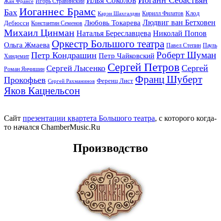
Илья Соколов
Игорь Стравинский
Жан Франсе
Иоганнес Брамс
Бах
Клод
Кирилл Филатов
Карэн Шахгалдян
Людвиг ван Бетховен
Любовь Токарева
Дебюсси
Константин Семенов
Михаил Цинман
Наталья Береславцева
Николай Попов
Оркестр Большого театра
Ольга Жмаева
Павел Степин
Пауль
Роберт Шуман
Петр Кондрашин
Петр Чайковский
Хиндемит
Сергей Петров
Сергей
Сергей Лысенко
Роман Янчишин
Франц Шуберт
Прокофьев
Ференц Лист
Сергей Рахманинов
Яков Кацнельсон
Сайт
презентации квартета Большого театра
, с которого когда-
то начался ChamberMusic.Ru
Производство