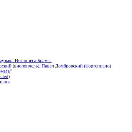
 музыка Иоганнеса Брамса
евский (виолончель), Павел Домбровский (фортепиано)
омега”
ited)
кович