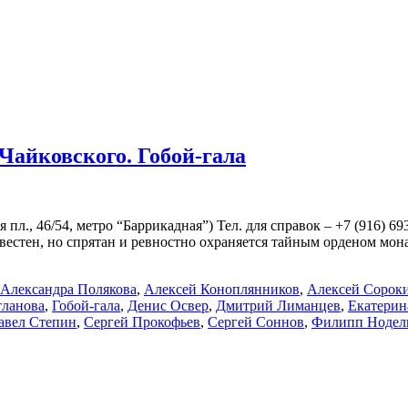
 Чайковского. Гобой-гала
пл., 46/54, метро “Баррикадная”) Тел. для справок – +7 (916) 6
известен, но спрятан и ревностно охраняется тайным орденом мо
Александра Полякова
,
Алексей Коноплянников
,
Алексей Сорок
тланова
,
Гобой-гала
,
Денис Освер
,
Дмитрий Лиманцев
,
Екатерин
авел Степин
,
Сергей Прокофьев
,
Сергей Соннов
,
Филипп Нодел