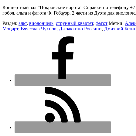
Концертный зал “Покровские ворота” Справки по телефону +7 4
гобоя, альта и фагота Ф. Гебауэр. 2 части из Дуэта для виолон
Раздел:
альт
,
виолончель
,
струнный квартет
,
фагот
Метки:
Алек
Моцарт
,
Вячеслав Чухнов
,
Джоаккино Россини
,
Дмитрий Бези