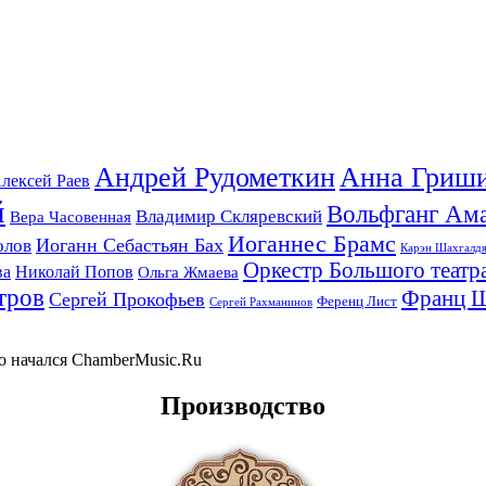
Андрей Рудометкин
Анна Гриш
лексей Раев
й
Вольфганг Ам
Владимир Скляревский
Вера Часовенная
Иоганнес Брамс
Иоганн Себастьян Бах
олов
Карэн Шахгалд
Оркестр Большого театр
ва
Николай Попов
Ольга Жмаева
тров
Франц 
Сергей Прокофьев
Ференц Лист
Сергей Рахманинов
-то начался ChamberMusic.Ru
Производство