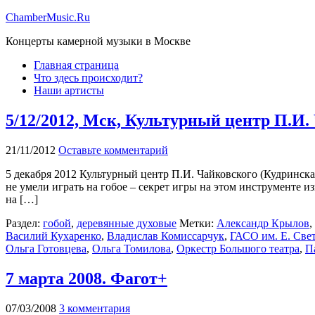
ChamberMusic.Ru
Концерты камерной музыки в Москве
Главная страница
Что здесь происходит?
Наши артисты
5/12/2012, Мск, Культурный центр П.И.
21/11/2012
Оставьте комментарий
5 декабря 2012 Культурный центр П.И. Чайковского (Кудринская 
не умели играть на гобое – секрет игры на этом инструменте 
на […]
Раздел:
гобой
,
деревянные духовые
Метки:
Александр Крылов
,
Василий Кухаренко
,
Владислав Комиссарчук
,
ГАСО им. Е. Све
Ольга Готовцева
,
Ольга Томилова
,
Оркестр Большого театра
,
П
7 марта 2008. Фагот+
07/03/2008
3 комментария