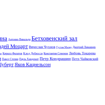
ина
Бетховенский зал
Антонио Вивальди
адей Моцарт
Вячеслав Чухнов
Дмитрий Лиманцев
Густав Малер
Любовь Токарева
Клод Дебюсси
Кирилл Филатов
Константин Семенов
ян
а
Петр Кондрашин
Петр Чайковский
Павел Степин
Пауль Хиндемит
Шуберт
Яков Кацнельсон