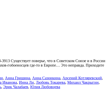
93-3913 Существует поверье, что в Советском Союзе и в России
нахов-гобоеносцев где-то в Европе… Это неправда. Приходите
ин
,
Анна Гришина
,
Анна Сазонкина
,
Арсений Котляревский
,
а Иванова
,
Инна Ли
,
Любовь Токарева
,
Михаил Чакрыгин
,
ь
,
Эрик Чалабаев
,
Юлия Любовцева