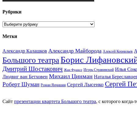
Рубрики
Рубрики
Метки
Александр Майборода
Александр Калашков
А
Алексей Корнильев
Борис Лифановски
Большого театра
Дмитрий Шостакович
Илья Сок
Игорь Стравинский
Жан Франсе
Михаил Цинман
Людвиг ван Бетховен
Наталья Береславце
Сергей Пе
Роберт Шуман
Сергей Лысенко
Роман Янчишин
Сайт
презентации квартета Большого театра
, с которого когда