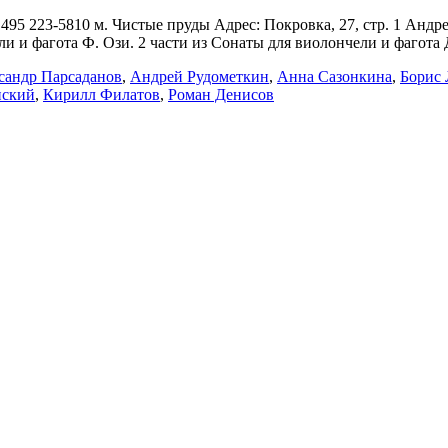
95 223-5810 м. Чистые пруды Адрес: Покровка, 27, стр. 1 Андр
чели и фагота Ф. Ози. 2 части из Сонаты для виолончели и фагота
сандр Парсаданов
,
Андрей Рудометкин
,
Анна Сазонкина
,
Борис
нский
,
Кирилл Филатов
,
Роман Денисов