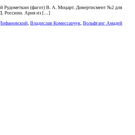
ей Рудометкин (фагот) В. А. Моцарт. Дивертисмент №2 для
 Д. Россини. Ария из […]
 Лифановский
,
Владислав Комиссарчук
,
Вольфганг Амадей