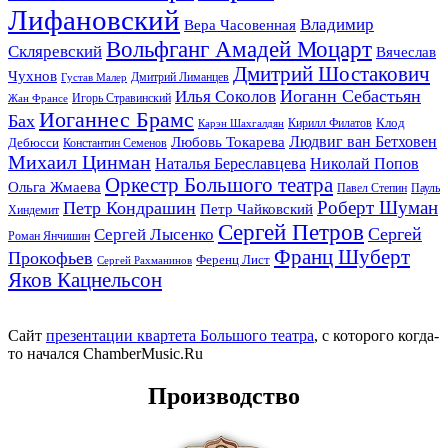
Лифановский
Владимир
Вера Часовенная
Вольфганг Амадей Моцарт
Скляревский
Вячеслав
Дмитрий Шостакович
Чухнов
Дмитрий Лиманцев
Густав Малер
Иоганн Себастьян
Илья Соколов
Игорь Стравинский
Жан Франсе
Иоганнес Брамс
Бах
Клод
Кирилл Филатов
Карэн Шахгалдян
Людвиг ван Бетховен
Любовь Токарева
Дебюсси
Константин Семенов
Михаил Цинман
Наталья Береславцева
Николай Попов
Оркестр Большого театра
Ольга Жмаева
Павел Степин
Пауль
Роберт Шуман
Петр Кондрашин
Петр Чайковский
Хиндемит
Сергей Петров
Сергей
Сергей Лысенко
Роман Янчишин
Франц Шуберт
Прокофьев
Ференц Лист
Сергей Рахманинов
Яков Кацнельсон
Сайт
презентации квартета Большого театра
, с которого когда-
то начался ChamberMusic.Ru
Производство