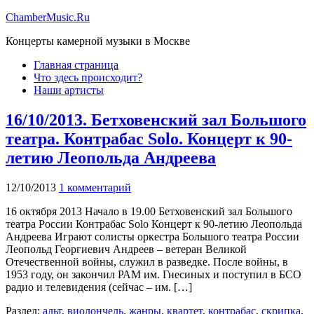
ChamberMusic.Ru
Концерты камерной музыки в Москве
Главная страница
Что здесь происходит?
Наши артисты
16/10/2013. Бетховенский зал Большого
театра. Контрабас Solo. Концерт к 90-
летию Леопольда Андреева
12/10/2013
1 комментарий
16 октября 2013 Начало в 19.00 Бетховенский зал Большого
театра России Контрабас Solo Концерт к 90-летию Леопольда
Андреева Играют солисты оркестра Большого театра России
Леопольд Георгиевич Андреев – ветеран Великой
Отечественной войны, служил в разведке. После войны, в
1953 году, он закончил РАМ им. Гнесиных и поступил в БСО
радио и телевидения (сейчас – им. […]
Раздел:
альт
,
виолончель
,
жанры
,
квартет
,
контрабас
,
скрипка
,