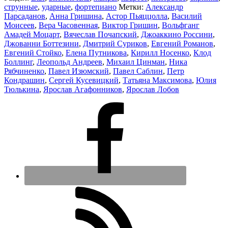
струнные
,
ударные
,
фортепиано
Метки:
Александр
Парсаданов
,
Анна Гришина
,
Астор Пьяццолла
,
Василий
Моисеев
,
Вера Часовенная
,
Виктор Гришин
,
Вольфганг
Амадей Моцарт
,
Вячеслав Почапский
,
Джоаккино Россини
,
Джованни Боттезини
,
Дмитрий Суриков
,
Евгений Романов
,
Евгений Стойко
,
Елена Путникова
,
Кирилл Носенко
,
Клод
Боллинг
,
Леопольд Андреев
,
Михаил Цинман
,
Ника
Рябчиненко
,
Павел Изюмский
,
Павел Саблин
,
Петр
Кондрашин
,
Сергей Кусевицкий
,
Татьяна Максимова
,
Юлия
Тюлькина
,
Ярослав Агафонников
,
Ярослав Лобов