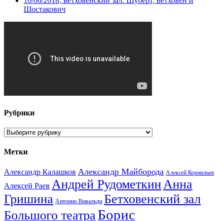
10/06/2018, Бетховенский зал. Шуберт, Бетховен и
Шостакович
Рубрики
Рубрики
Метки
Александр Майборода
Александр Калашков
Алексей Корнильев
Андрей Рудометкин
Анна
Алексей Раев
Гришина
Бетховенский зал
Антонио Вивальди
Борис
Большого театра