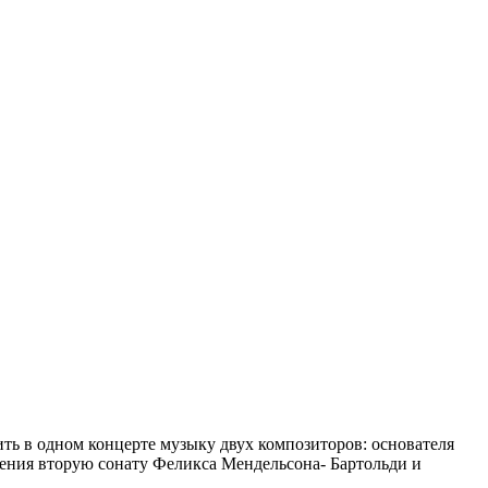
ть в одном концерте музыку двух композиторов: основателя
нения вторую сонату Феликса Мендельсона- Бартольди и