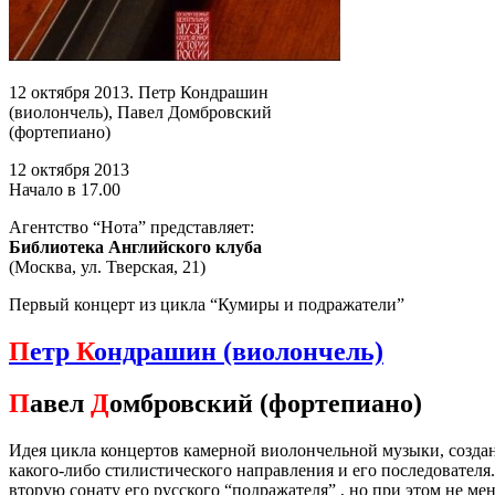
12 октября 2013. Петр Кондрашин
(виолончель), Павел Домбровский
(фортепиано)
12 октября 2013
Начало в 17.00
Агентство “Нота” представляет:
Библиотека Английского клуба
(Москва, ул. Тверская, 21)
Первый концерт из цикла “Кумиры и подражатели”
П
етр
К
ондрашин (виолончель)
П
авел
Д
омбровский (фортепиано)
Идея цикла концертов камерной виолончельной музыки, создан
какого-либо стилистического направления и его последователя
вторую сонату его русского “подражателя” , но при этом не 