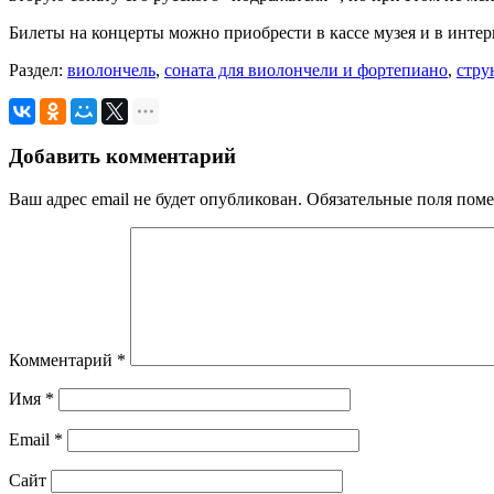
Билеты на концерты можно приобрести в кассе музея и в инте
Раздел:
виолончель
,
соната для виолончели и фортепиано
,
стру
Добавить комментарий
Ваш адрес email не будет опубликован.
Обязательные поля пом
Комментарий
*
Имя
*
Email
*
Сайт