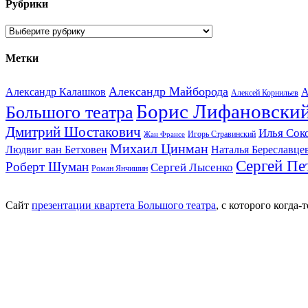
Рубрики
Рубрики
Метки
Александр Майборода
Александр Калашков
А
Алексей Корнильев
Борис Лифановски
Большого театра
Дмитрий Шостакович
Илья Сок
Игорь Стравинский
Жан Франсе
Михаил Цинман
Людвиг ван Бетховен
Наталья Береславце
Сергей Пе
Роберт Шуман
Сергей Лысенко
Роман Янчишин
Сайт
презентации квартета Большого театра
, с которого когда