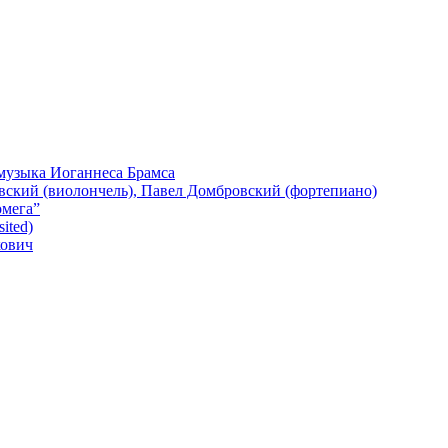
 музыка Иоганнеса Брамса
евский (виолончель), Павел Домбровский (фортепиано)
омега”
ited)
кович