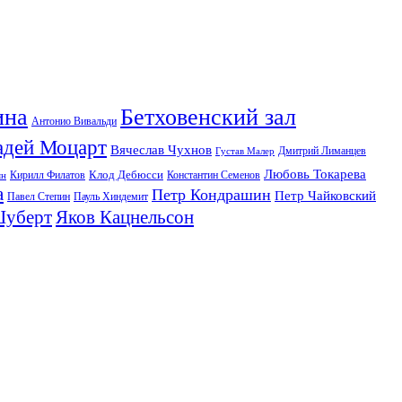
ина
Бетховенский зал
Антонио Вивальди
адей Моцарт
Вячеслав Чухнов
Дмитрий Лиманцев
Густав Малер
Любовь Токарева
Клод Дебюсси
Кирилл Филатов
Константин Семенов
ян
а
Петр Кондрашин
Петр Чайковский
Павел Степин
Пауль Хиндемит
Шуберт
Яков Кацнельсон