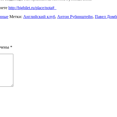
рнете
http://bigbilet.ru/place/
nota#_
нные
Метки:
Английский клуб
,
Антон Рубинштейн
,
Павел Домб
ечены
*