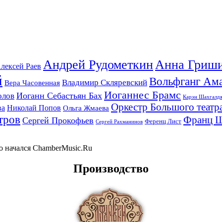
Андрей Рудометкин
Анна Гриш
лексей Раев
й
Вольфганг Ам
Владимир Скляревский
Вера Часовенная
Иоганнес Брамс
Иоганн Себастьян Бах
олов
Карэн Шахгалд
Оркестр Большого театр
ва
Николай Попов
Ольга Жмаева
тров
Франц 
Сергей Прокофьев
Ференц Лист
Сергей Рахманинов
-то начался ChamberMusic.Ru
Производство