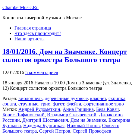
ChamberMusic.Ru
Концерты камерной музыки в Москве
Главная страница
Что здесь происходит?
Наши артисты
18/01/2016. Дом на Знаменке. Концерт
солистов оркестра Большого театра
12/01/2016
5 комментариев
18 января 2016 Начало в 19.00 Дом на Знаменке (ул. Знаменка,
12) Концерт солистов оркестра Большого театра
Раздел:
виолончель
,
деревянные духовые
,
кларнет
,
скрипка
,
соната
,
струнные
,
трио
,
фагот
,
флейта
,
фортепианное трио
Метки:
Андрей Рудометкин
,
Анна Гришина
,
Бела Ковач
,
Борис Лифановский
,
Владимир Скляревский
,
Джоаккино
Россини
,
Дмитрий Шостакович
,
Дом на Знаменке
,
Екатерина
Бутакова
,
Надежда Будницкая
,
Николай Попов
,
Оркестр
Большого театра
,
Сергей Петров
,
Сергей Прокофьев