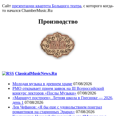
Сайт
презентации квартета Большого театра
, с которого когда-
то начался ChamberMusic.Ru
Производство
ClassicalMusicNews.Ru
Молодая музыка в древнем храме
07/08/2026
РМО открывает прием заявок на III Всероссийский
конкурс лекторов «Послы Музыки»
07/08/2026
«Маршрут построен». Летняя школа в Гнесинке — 2026,
день 1
07/08/2026
Лев Чефанов: «Я бы еще с удовольствием поиграл
романтиков на старинных Эрарах»
07/08/2026