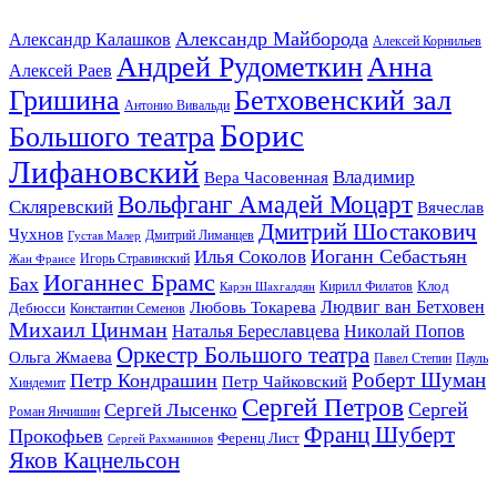
Александр Майборода
Александр Калашков
Алексей Корнильев
Андрей Рудометкин
Анна
Алексей Раев
Гришина
Бетховенский зал
Антонио Вивальди
Борис
Большого театра
Лифановский
Владимир
Вера Часовенная
Вольфганг Амадей Моцарт
Скляревский
Вячеслав
Дмитрий Шостакович
Чухнов
Дмитрий Лиманцев
Густав Малер
Иоганн Себастьян
Илья Соколов
Игорь Стравинский
Жан Франсе
Иоганнес Брамс
Бах
Клод
Кирилл Филатов
Карэн Шахгалдян
Людвиг ван Бетховен
Любовь Токарева
Дебюсси
Константин Семенов
Михаил Цинман
Наталья Береславцева
Николай Попов
Оркестр Большого театра
Ольга Жмаева
Павел Степин
Пауль
Роберт Шуман
Петр Кондрашин
Петр Чайковский
Хиндемит
Сергей Петров
Сергей
Сергей Лысенко
Роман Янчишин
Франц Шуберт
Прокофьев
Ференц Лист
Сергей Рахманинов
Яков Кацнельсон