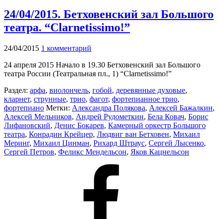
24/04/2015. Бетховенский зал Большого
театра. “Clarnetissimo!”
24/04/2015
1 комментарий
24 апреля 2015 Начало в 19.30 Бетховенский зал Большого
театра России (Театральная пл., 1) “Clarnetissimo!”
Раздел:
арфа
,
виолончель
,
гобой
,
деревянные духовые
,
кларнет
,
струнные
,
трио
,
фагот
,
фортепианное трио
,
фортепиано
Метки:
Александра Полякова
,
Алексей Бажалкин
,
Алексей Мельников
,
Андрей Рудометкин
,
Бела Ковач
,
Борис
Лифановский
,
Денис Бокарев
,
Камерный оркестр Большого
театра
,
Конрадин Крейцер
,
Людвиг ван Бетховен
,
Михаил
Меринг
,
Михаил Цинман
,
Рихард Штраус
,
Сергей Лысенко
,
Сергей Петров
,
Феликс Мендельсон
,
Яков Кацнельсон