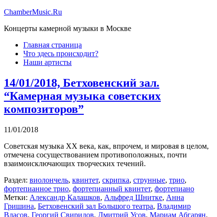
ChamberMusic.Ru
Концерты камерной музыки в Москве
Главная страница
Что здесь происходит?
Наши артисты
14/01/2018, Бетховенский зал.
“Камерная музыка советских
композиторов”
11/01/2018
Советская музыка XX века, как, впрочем, и мировая в целом,
отмечена сосуществованием противоположных, почти
взаимоисключающих творческих течений.
Раздел:
виолончель
,
квинтет
,
скрипка
,
струнные
,
трио
,
фортепианное трио
,
фортепианный квинтет
,
фортепиано
Метки:
Александр Калашков
,
Альфред Шнитке
,
Анна
Гришина
,
Бетховенский зал Большого театра
,
Владимир
Власов
,
Георгий Свиридов
,
Дмитрий Усов
,
Мариам Абгарян
,