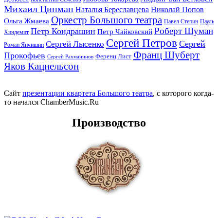
Михаил Цинман
Наталья Береславцева
Николай Попов
Оркестр Большого театра
Ольга Жмаева
Павел Степин
Пауль
Роберт Шуман
Петр Кондрашин
Петр Чайковский
Хиндемит
Сергей Петров
Сергей
Сергей Лысенко
Роман Янчишин
Франц Шуберт
Прокофьев
Ференц Лист
Сергей Рахманинов
Яков Кацнельсон
Сайт
презентации квартета Большого театра
, с которого когда-
то начался ChamberMusic.Ru
Производство