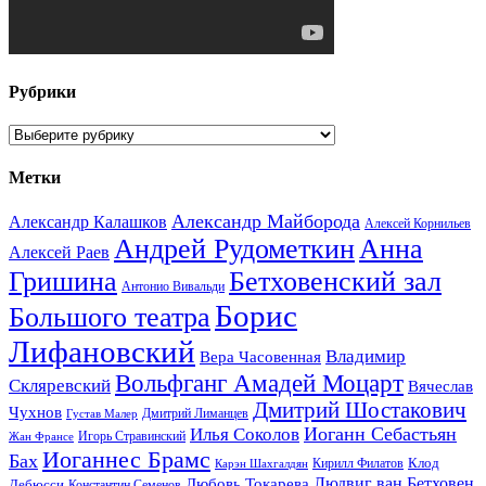
Рубрики
Рубрики
Метки
Александр Майборода
Александр Калашков
Алексей Корнильев
Андрей Рудометкин
Анна
Алексей Раев
Гришина
Бетховенский зал
Антонио Вивальди
Борис
Большого театра
Лифановский
Владимир
Вера Часовенная
Вольфганг Амадей Моцарт
Скляревский
Вячеслав
Дмитрий Шостакович
Чухнов
Дмитрий Лиманцев
Густав Малер
Иоганн Себастьян
Илья Соколов
Игорь Стравинский
Жан Франсе
Иоганнес Брамс
Бах
Клод
Кирилл Филатов
Карэн Шахгалдян
Людвиг ван Бетховен
Любовь Токарева
Дебюсси
Константин Семенов