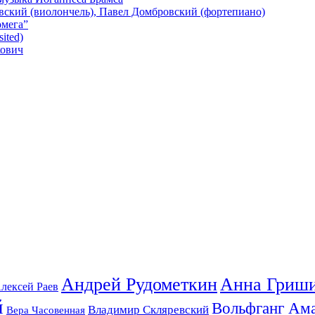
евский (виолончель), Павел Домбровский (фортепиано)
омега”
ited)
кович
Андрей Рудометкин
Анна Гриш
лексей Раев
й
Вольфганг Ам
Владимир Скляревский
Вера Часовенная