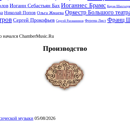
Иоганнес Брамс
Иоганн Себастьян Бах
олов
Карэн Шахгалд
Оркестр Большого театр
ва
Николай Попов
Ольга Жмаева
тров
Франц 
Сергей Прокофьев
Ференц Лист
Сергей Рахманинов
-то начался ChamberMusic.Ru
Производство
сической музыки
05/08/2026