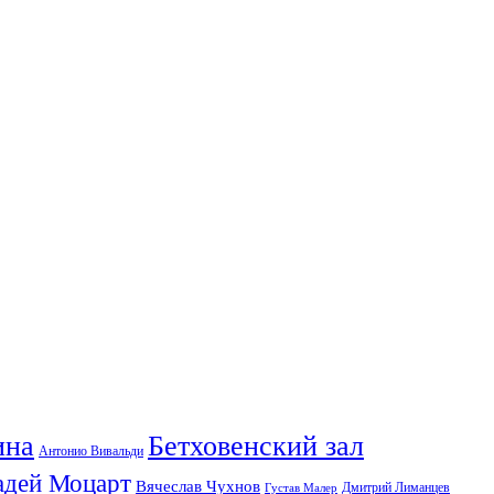
ина
Бетховенский зал
Антонио Вивальди
адей Моцарт
Вячеслав Чухнов
Дмитрий Лиманцев
Густав Малер