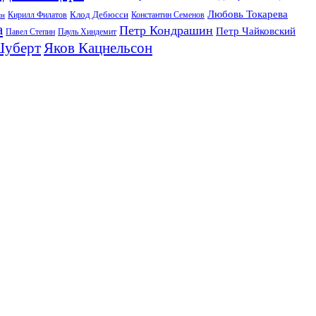
Любовь Токарева
Клод Дебюсси
Кирилл Филатов
Константин Семенов
ян
а
Петр Кондрашин
Петр Чайковский
Павел Степин
Пауль Хиндемит
Шуберт
Яков Кацнельсон