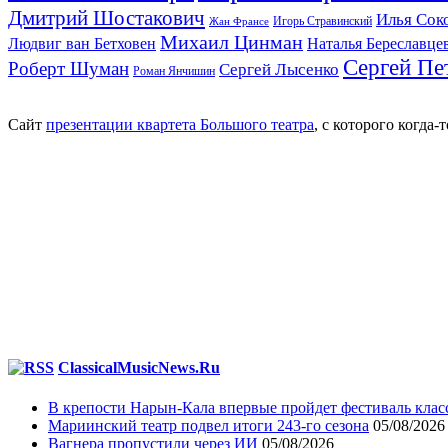
Дмитрий Шостакович
Илья Сок
Игорь Стравинский
Жан Франсе
Михаил Цинман
Людвиг ван Бетховен
Наталья Береславце
Сергей Пе
Роберт Шуман
Сергей Лысенко
Роман Янчишин
Сайт
презентации квартета Большого театра
, с которого когда
ClassicalMusicNews.Ru
В крепости Нарын-Кала впервые пройдет фестиваль клас
Мариинский театр подвел итоги 243-го сезона
05/08/2026
Вагнера пропустили через ИИ
05/08/2026