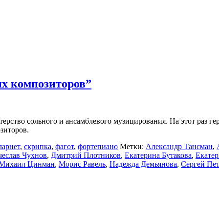
их композиторов”
терство сольного и ансамблевого музицирования. На этот раз г
зиторов.
ларнет
,
скрипка
,
фагот
,
фортепиано
Метки:
Александр Тансман
,
чеслав Чухнов
,
Дмитрий Плотников
,
Екатерина Бутакова
,
Екатер
Михаил Цинман
,
Морис Равель
,
Надежда Демьянова
,
Сергей Пе