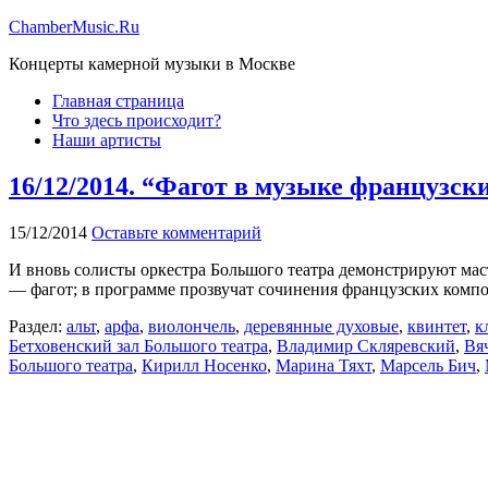
ChamberMusic.Ru
Концерты камерной музыки в Москве
Главная страница
Что здесь происходит?
Наши артисты
16/12/2014. “Фагот в музыке французск
15/12/2014
Оставьте комментарий
И вновь солисты оркестра Большого театра демонстрируют мас
— фагот; в программе прозвучат сочинения французских компо
Раздел:
альт
,
арфа
,
виолончель
,
деревянные духовые
,
квинтет
,
к
Бетховенский зал Большого театра
,
Владимир Скляревский
,
Вя
Большого театра
,
Кирилл Носенко
,
Марина Тяхт
,
Марсель Бич
,