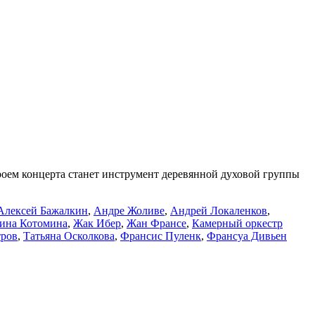
ероем концерта станет инструмент деревянной духовой группы
Алексей Бажалкин
,
Андре Жоливе
,
Андрей Локаленков
,
ина Котомина
,
Жак Ибер
,
Жан Франсе
,
Камерный оркестр
тров
,
Татьяна Осколкова
,
Франсис Пуленк
,
Франсуа Дивьен