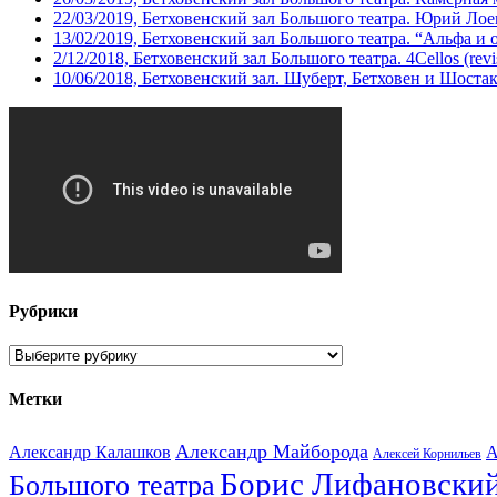
22/03/2019, Бетховенский зал Большого театра. Юрий Ло
13/02/2019, Бетховенский зал Большого театра. “Альфа и 
2/12/2018, Бетховенский зал Большого театра. 4Cellos (revis
10/06/2018, Бетховенский зал. Шуберт, Бетховен и Шоста
Рубрики
Рубрики
Метки
Александр Майборода
Александр Калашков
А
Алексей Корнильев
Борис Лифановски
Большого театра