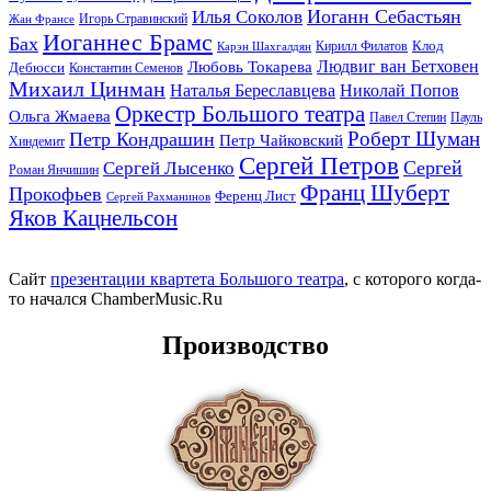
Иоганн Себастьян
Илья Соколов
Игорь Стравинский
Жан Франсе
Иоганнес Брамс
Бах
Клод
Кирилл Филатов
Карэн Шахгалдян
Людвиг ван Бетховен
Любовь Токарева
Дебюсси
Константин Семенов
Михаил Цинман
Наталья Береславцева
Николай Попов
Оркестр Большого театра
Ольга Жмаева
Павел Степин
Пауль
Роберт Шуман
Петр Кондрашин
Петр Чайковский
Хиндемит
Сергей Петров
Сергей
Сергей Лысенко
Роман Янчишин
Франц Шуберт
Прокофьев
Ференц Лист
Сергей Рахманинов
Яков Кацнельсон
Сайт
презентации квартета Большого театра
, с которого когда-
то начался ChamberMusic.Ru
Производство