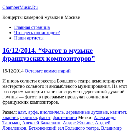
ChamberMusic.Ru
Концерты камерной музыки в Москве
Главная страница
Что здесь происходит?
Наши артисты
16/12/2014. “Фагот в музыке
французских композиторов”
15/12/2014
Оставьте комментарий
И вновь солисты оркестра Большого театра демонстрируют
мастерство сольного и ансамблевого музицирования. На этот
раз героем концерта станет инструмент деревянной духовой
группы — фагот; в программе прозвучат сочинения
французских композиторов.
Раздел:
альт
,
арфа
,
виолончель
,
деревянные духовые
,
квинтет
,
кларнет
,
скрипка
,
фагот
,
фортепиано
Метки:
Александр
Тансман
,
Алексей Бажалкин
,
Андре Жоливе
,
Андрей
Локаленков
,
Бетховенский зал Большого театра
,
Владимир