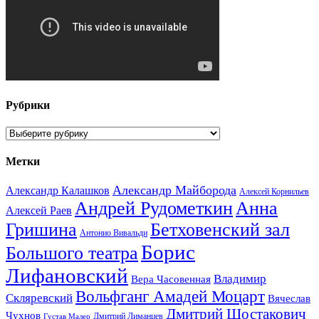
Рубрики
Рубрики
Метки
Александр Майборода
Александр Калашков
Алексей Корнильев
Андрей Рудометкин
Анна
Алексей Раев
Гришина
Бетховенский зал
Антонио Вивальди
Борис
Большого театра
Лифановский
Владимир
Вера Часовенная
Вольфганг Амадей Моцарт
Скляревский
Вячеслав
Дмитрий Шостакович
Чухнов
Дмитрий Лиманцев
Густав Малер