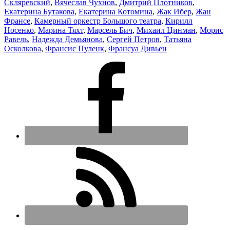
Скляревский
,
Вячеслав Чухнов
,
Дмитрий Плотников
,
Екатерина Бутакова
,
Екатерина Котомина
,
Жак Ибер
,
Жан
Франсе
,
Камерный оркестр Большого театра
,
Кирилл
Носенко
,
Марина Тяхт
,
Марсель Бич
,
Михаил Цинман
,
Морис
Равель
,
Надежда Демьянова
,
Сергей Петров
,
Татьяна
Осколкова
,
Франсис Пуленк
,
Франсуа Дивьен