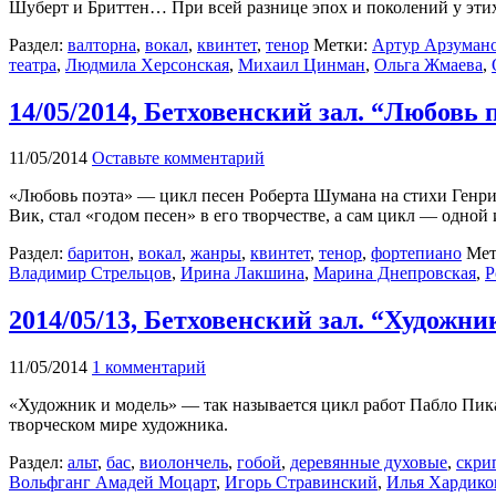
Шуберт и Бриттен… При всей разнице эпох и поколений у этих
Раздел:
валторна
,
вокал
,
квинтет
,
тенор
Метки:
Артур Арзуман
театра
,
Людмила Херсонская
,
Михаил Цинман
,
Ольга Жмаева
,
14/05/2014, Бетховенский зал. “Любовь 
11/05/2014
Оставьте комментарий
«Любовь поэта» — цикл песен Роберта Шумана на стихи Генриха
Вик, стал «годом песен» в его творчестве, а сам цикл — одно
Раздел:
баритон
,
вокал
,
жанры
,
квинтет
,
тенор
,
фортепиано
Мет
Владимир Стрельцов
,
Ирина Лакшина
,
Марина Днепровская
,
Р
2014/05/13, Бетховенский зал. “Художни
11/05/2014
1 комментарий
«Художник и модель» — так называется цикл работ Пабло Пик
творческом мире художника.
Раздел:
альт
,
бас
,
виолончель
,
гобой
,
деревянные духовые
,
скри
Вольфганг Амадей Моцарт
,
Игорь Стравинский
,
Илья Хардико