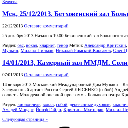
Беляева
Мск, 25/12/2013. Бетховенский зал Бол
22/12/2013
Оставьте комментарий
25 декабря 2013 Начало в 19.00 Бетховенский зал Большого теа
Раздел:
бас
,
вокал
,
кларнет
,
тенор
Метки:
Александр Критский
Мучкин
,
Михаил Цинман
,
Николай Римский-Корсаков
,
Олег Ц
14/01/2013, Камерный зал ММДМ. Соли
07/01/2013
Оставьте комментарий
14 января 2013 Московский Международный Дом Музыки – Ка
Заслуженный артист России Сергей ЛЫСЕНКО (гобой) Анд
солисты Молодежной оперной программы Большого театра 
Раздел:
виолончель
,
вокал
,
гобой
,
деревянные духовые
,
кларнет
Амадей Моцарт
,
Йозеф Гайдн
,
Кристина Мхитарян
,
Михаил Ц
Следующая страница »