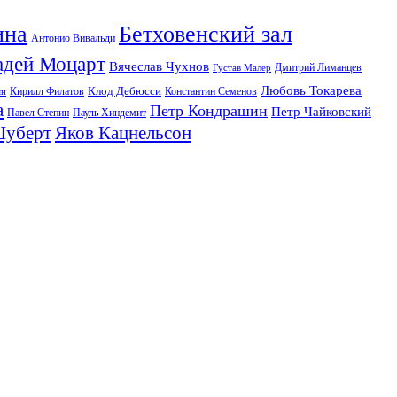
ина
Бетховенский зал
Антонио Вивальди
адей Моцарт
Вячеслав Чухнов
Дмитрий Лиманцев
Густав Малер
Любовь Токарева
Клод Дебюсси
Кирилл Филатов
Константин Семенов
ян
а
Петр Кондрашин
Петр Чайковский
Павел Степин
Пауль Хиндемит
Шуберт
Яков Кацнельсон