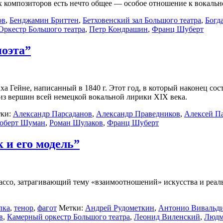
 композиторов есть нечто общее — особое отношение к вокально
ов
,
Бенджамин Бриттен
,
Бетховенский зал Большого театра
,
Богд
Оркестр Большого театра
,
Петр Кондрашин
,
Франц Шуберт
поэта”
 Гейне, написанный в 1840 г. Этот год, в который наконец сос
й из вершин всей немецкой вокальной лирики XIX века.
ки:
Александр Парсаданов
,
Александр Праведников
,
Алексей П
оберт Шуман
,
Роман Шулаков
,
Франц Шуберт
к и его модель”
ассо, затрагивающий тему «взаимоотношений» искусства и реал
пка
,
тенор
,
фагот
Метки:
Андрей Рудометкин
,
Антонио Вивальд
в
,
Камерный оркестр Большого театра
,
Леонид Виленский
,
Людм