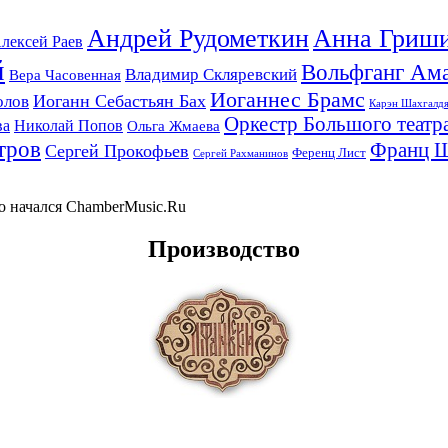
Андрей Рудометкин
Анна Гриш
лексей Раев
й
Вольфганг Ам
Владимир Скляревский
Вера Часовенная
Иоганнес Брамс
Иоганн Себастьян Бах
олов
Карэн Шахгалд
Оркестр Большого театр
ва
Николай Попов
Ольга Жмаева
тров
Франц 
Сергей Прокофьев
Ференц Лист
Сергей Рахманинов
-то начался ChamberMusic.Ru
Производство