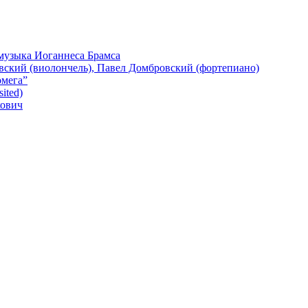
 музыка Иоганнеса Брамса
евский (виолончель), Павел Домбровский (фортепиано)
омега”
ited)
кович