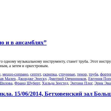
ло и в ансамблях”
о одному музыкальному инструменту, станет труба. Этот инстр
ым, а затем и оркестровым.
е
,
меццо-сопрано
,
септет
,
скрипка
,
струнные
,
тенор
,
труба
,
форте
тав Малер
,
Джордже Энеску
,
Дмитрий Овчинников
,
Евгения Поп
 Шилова
,
Франц Шуберт
,
Хильда Зеестед
,
Энтони Плог
,
Эрик Эва
кла. 15/06/2014, Бетховенский зал Больш