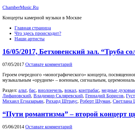
ChamberMusic.Ru
Концерты камерной музыки в Москве
Главная страница
Что здесь происходит?
Наши артисты
16/05/2017, Бетховенский зал. “Труба со
07/05/2017
Оставьте комментарий
Героем очередного «монографического» концерта, посвященног
музыкальным «орудием» – военным, сигнальным, церемониальн
Раздел:
альт
,
бас
,
виолончель
,
вокал
,
контрабас
,
медные духовы
Лифановский
,
Владимир Скляревский
,
Геннадий Борисов
,
Гус
Михаил Егиазарьян
,
Рихард Штраус
,
Роберт Шуман
,
Светлана
“Пути романтизма” – второй концерт ци
05/06/2014
Оставьте комментарий