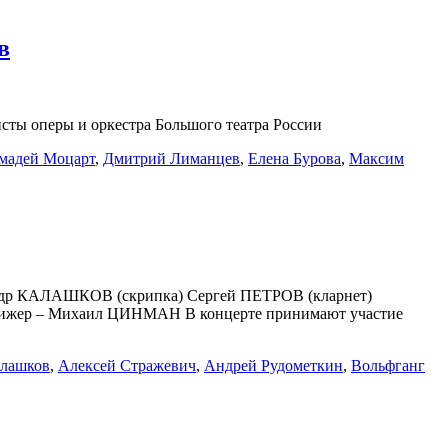
в
исты оперы и оркестра Большого театра России
мадей Моцарт
,
Дмитрий Лиманцев
,
Елена Бурова
,
Максим
андр КАЛАШКОВ (скрипка) Сергей ПЕТРОВ (кларнет)
ижер – Михаил ЦИНМАН В концерте принимают участие
алашков
,
Алексей Стражевич
,
Андрей Рудометкин
,
Вольфганг