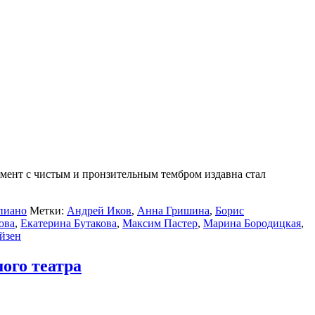
умент с чистым и пронзительным тембром издавна стал
пиано
Метки:
Андрей Иков
,
Анна Гришина
,
Борис
ова
,
Екатерина Бутакова
,
Максим Пастер
,
Марина Бородицкая
,
йзен
ого театра