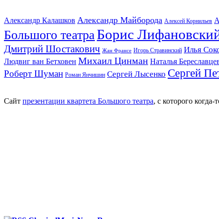
Александр Майборода
Александр Калашков
А
Алексей Корнильев
Борис Лифановски
Большого театра
Дмитрий Шостакович
Илья Сок
Игорь Стравинский
Жан Франсе
Михаил Цинман
Людвиг ван Бетховен
Наталья Береславце
Сергей Пе
Роберт Шуман
Сергей Лысенко
Роман Янчишин
Сайт
презентации квартета Большого театра
, с которого когда