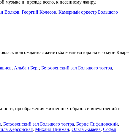
й музыке и, прежде всего, к песенному жанру.
ан Волков
,
Георгий Колесов
,
Камерный оркестр Большого
тоялась долгожданная женитьба композитора на его музе Кларе
ашиев
,
Альбан Берг
,
Бетховенский зал Большого театра
,
ьности, преображения жизненных образов и впечатлений в
и
,
Бетховенский зал Большого театра
,
Борис Лифановский
,
ила Херсонская
,
Михаил Цинман
,
Ольга Жмаева
,
Софья