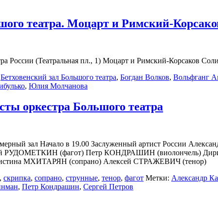
ьшого театра. Моцарт и Римский-Корсако
тра России (Театральная пл., 1) Моцарт и Римский-Корсаков Сол
,
Бетховенский зал Большого театра
,
Богдан Волков
,
Вольфганг А
ибулько
,
Юлия Молчанова
сты оркестра Большого театра
мерный зал Начало в 19.00 Заслуженный артист России Алекс
рей РУДОМЕТКИН (фагот) Петр КОНДРАШИН (виолончель) Дир
Кристина МХИТАРЯН (сопрано) Алексей СТРАЖЕВИЧ (тенор)
,
скрипка
,
сопрано
,
струнные
,
тенор
,
фагот
Метки:
Александр К
инман
,
Петр Кондрашин
,
Сергей Петров