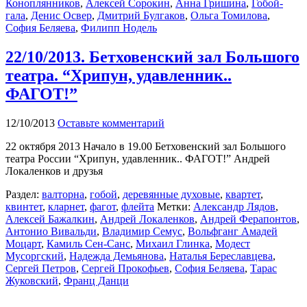
Коноплянников
,
Алексей Сорокин
,
Анна Гришина
,
Гобой-
гала
,
Денис Освер
,
Дмитрий Булгаков
,
Ольга Томилова
,
София Беляева
,
Филипп Нодель
22/10/2013. Бетховенский зал Большого
театра. “Хрипун, удавленник..
ФАГОТ!”
12/10/2013
Оставьте комментарий
22 октября 2013 Начало в 19.00 Бетховенский зал Большого
театра России “Хрипун, удавленник.. ФАГОТ!” Андрей
Локаленков и друзья
Раздел:
валторна
,
гобой
,
деревянные духовые
,
квартет
,
квинтет
,
кларнет
,
фагот
,
флейта
Метки:
Александр Лядов
,
Алексей Бажалкин
,
Андрей Локаленков
,
Андрей Ферапонтов
,
Антонио Вивальди
,
Владимир Семус
,
Вольфганг Амадей
Моцарт
,
Камиль Сен-Санс
,
Михаил Глинка
,
Модест
Мусоргский
,
Надежда Демьянова
,
Наталья Береславцева
,
Сергей Петров
,
Сергей Прокофьев
,
София Беляева
,
Тарас
Жуковский
,
Франц Данци