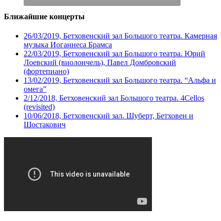
Ближайшие концерты
26/03/2019, Бетховенский зал Большого театра. Камерная
музыка Иоганнеса Брамса
22/03/2019, Бетховенский зал Большого театра. Юрий
Лоевский (виолончель), Павел Домбровский
(фортепиано)
13/02/2019, Бетховенский зал Большого театра. “Альфа и
омега”
2/12/2018, Бетховенский зал Большого театра. 4Cellos
(revisited)
10/06/2018, Бетховенский зал. Шуберт, Бетховен и
Шостакович