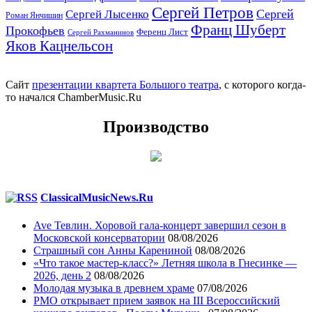
Сергей Петров
Сергей
Сергей Лысенко
Роман Янчишин
Франц Шуберт
Прокофьев
Ференц Лист
Сергей Рахманинов
Яков Кацнельсон
Сайт
презентации квартета Большого театра
, с которого когда-
то начался ChamberMusic.Ru
Производство
ClassicalMusicNews.Ru
Ave Тевлин. Хоровой гала-концерт завершил сезон в
Московской консерватории
08/08/2026
Страшный сон Анны Карениной
08/08/2026
«Что такое мастер-класс?» Летняя школа в Гнесинке —
2026, день 2
08/08/2026
Молодая музыка в древнем храме
07/08/2026
РМО открывает прием заявок на III Всероссийский