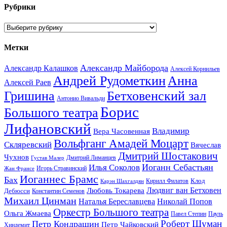
Рубрики
Рубрики
Метки
Александр Майборода
Александр Калашков
Алексей Корнильев
Андрей Рудометкин
Анна
Алексей Раев
Гришина
Бетховенский зал
Антонио Вивальди
Борис
Большого театра
Лифановский
Владимир
Вера Часовенная
Вольфганг Амадей Моцарт
Скляревский
Вячеслав
Дмитрий Шостакович
Чухнов
Дмитрий Лиманцев
Густав Малер
Иоганн Себастьян
Илья Соколов
Игорь Стравинский
Жан Франсе
Иоганнес Брамс
Бах
Клод
Кирилл Филатов
Карэн Шахгалдян
Людвиг ван Бетховен
Любовь Токарева
Дебюсси
Константин Семенов
Михаил Цинман
Наталья Береславцева
Николай Попов
Оркестр Большого театра
Ольга Жмаева
Павел Степин
Пауль
Роберт Шуман
Петр Кондрашин
Петр Чайковский
Хиндемит