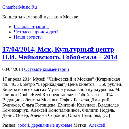
ChamberMusic.Ru
Концерты камерной музыки в Москве
Главная страница
Что здесь происходит?
Наши артисты
17/04/2014, Мск, Культурный центр
П.И. Чайковского. Гобой-гала – 2014
03/04/2014
Оставьте комментарий
17 апреля 2014 Музей “Чайковский и Москва” (Кудринская
пл., 46/54, метро “Баррикадная”) Цена билетов – 350 рублей.
Билеты во всех кассах Музея музыкальной культуры им. М.
Глинки DoubleReed.Ru представляет: Гобой-гала – 2014
Ведущие гобоисты Москвы: София Беляева, Дмитрий
Булгаков, Ольга Готовцева, Дмитрий Колупаев, Владислав
Комиссарчук, Алексей Коноплянников, Филипп Нодель,
Денис Освер, Алексей Сорокин, Ольга Томилова, […]
Раздел:
гобой
,
деревянные духовые
Метки:
Алексей