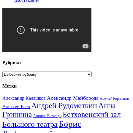
Шостакович
Рубрики
Рубрики
Метки
Александр Майборода
Александр Калашков
Алексей Корнильев
Андрей Рудометкин
Анна
Алексей Раев
Гришина
Бетховенский зал
Антонио Вивальди
Борис
Большого театра