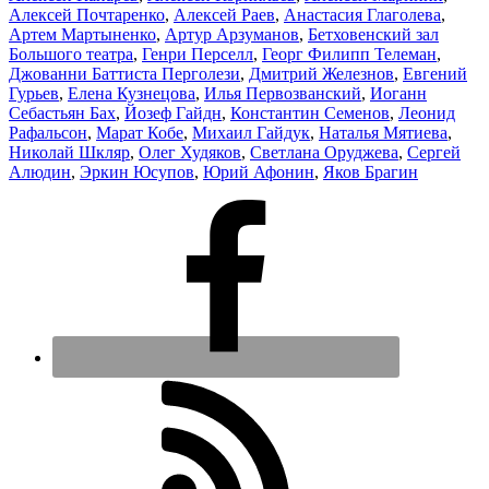
Алексей Почтаренко
,
Алексей Раев
,
Анастасия Глаголева
,
Артем Мартыненко
,
Артур Арзуманов
,
Бетховенский зал
Большого театра
,
Генри Перселл
,
Георг Филипп Телеман
,
Джованни Баттиста Перголези
,
Дмитрий Железнов
,
Евгений
Гурьев
,
Елена Кузнецова
,
Илья Первозванский
,
Иоганн
Себастьян Бах
,
Йозеф Гайдн
,
Константин Семенов
,
Леонид
Рафальсон
,
Марат Кобе
,
Михаил Гайдук
,
Наталья Мятиева
,
Николай Шкляр
,
Олег Худяков
,
Светлана Оруджева
,
Сергей
Алюдин
,
Эркин Юсупов
,
Юрий Афонин
,
Яков Брагин