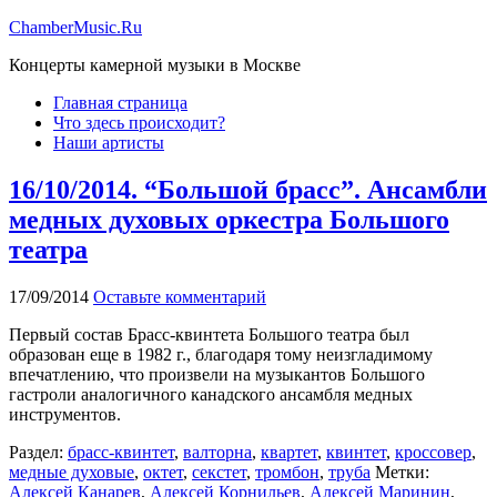
ChamberMusic.Ru
Концерты камерной музыки в Москве
Главная страница
Что здесь происходит?
Наши артисты
16/10/2014. “Большой брасс”. Ансамбли
медных духовых оркестра Большого
театра
17/09/2014
Оставьте комментарий
Первый состав Брасс-квинтета Большого театра был
образован еще в 1982 г., благодаря тому неизгладимому
впечатлению, что произвели на музыкантов Большого
гастроли аналогичного канадского ансамбля медных
инструментов.
Раздел:
брасс-квинтет
,
валторна
,
квартет
,
квинтет
,
кроссовер
,
медные духовые
,
октет
,
секстет
,
тромбон
,
труба
Метки:
Алексей Канарев
,
Алексей Корнильев
,
Алексей Маринин
,