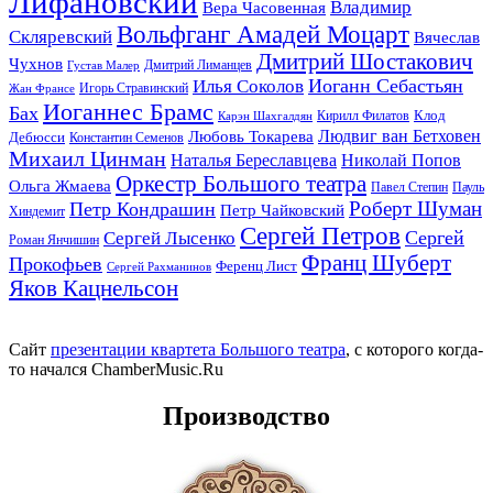
Лифановский
Владимир
Вера Часовенная
Вольфганг Амадей Моцарт
Скляревский
Вячеслав
Дмитрий Шостакович
Чухнов
Дмитрий Лиманцев
Густав Малер
Иоганн Себастьян
Илья Соколов
Игорь Стравинский
Жан Франсе
Иоганнес Брамс
Бах
Клод
Кирилл Филатов
Карэн Шахгалдян
Людвиг ван Бетховен
Любовь Токарева
Дебюсси
Константин Семенов
Михаил Цинман
Наталья Береславцева
Николай Попов
Оркестр Большого театра
Ольга Жмаева
Павел Степин
Пауль
Роберт Шуман
Петр Кондрашин
Петр Чайковский
Хиндемит
Сергей Петров
Сергей
Сергей Лысенко
Роман Янчишин
Франц Шуберт
Прокофьев
Ференц Лист
Сергей Рахманинов
Яков Кацнельсон
Сайт
презентации квартета Большого театра
, с которого когда-
то начался ChamberMusic.Ru
Производство