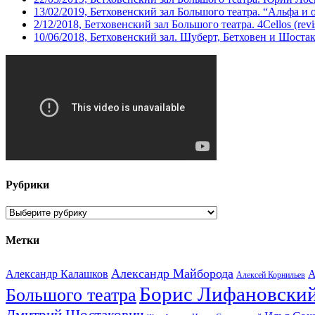
13/02/2019, Бетховенский зал Большого театра. “Альфа и 
2/12/2018, Бетховенский зал Большого театра. 4Cellos (revis
10/06/2018, Бетховенский зал. Шуберт, Бетховен и Шоста
Рубрики
Рубрики
Метки
Александр Майборода
Александр Калашков
А
Алексей Корнильев
Борис Лифановски
Большого театра