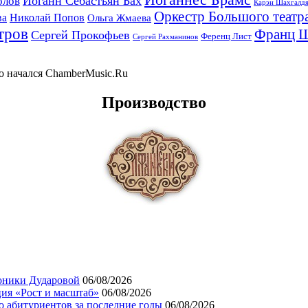
Иоганн Себастьян Бах
олов
Карэн Шахгалд
Оркестр Большого театр
ва
Николай Попов
Ольга Жмаева
тров
Франц 
Сергей Прокофьев
Ференц Лист
Сергей Рахманинов
-то начался ChamberMusic.Ru
Производство
оники Дударовой
06/08/2026
ия «Рост и масштаб»
06/08/2026
 абитуриентов за последние годы
06/08/2026