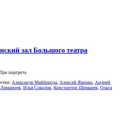
енский зал Большого театра
 Три портрета
етки:
Александр Майборода
,
Алексей Яненко
,
Андрей
 Лиманцев
,
Илья Соколов
,
Константин Шимарев
,
Ольга