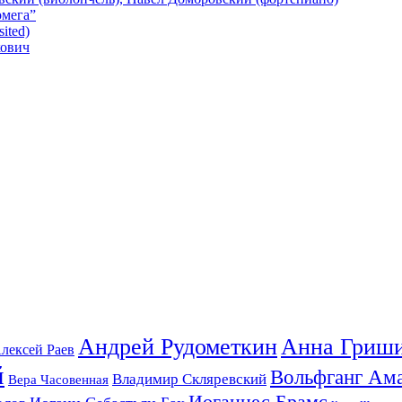
омега”
ited)
кович
Андрей Рудометкин
Анна Гриш
лексей Раев
й
Вольфганг Ам
Владимир Скляревский
Вера Часовенная
Иоганнес Брамс