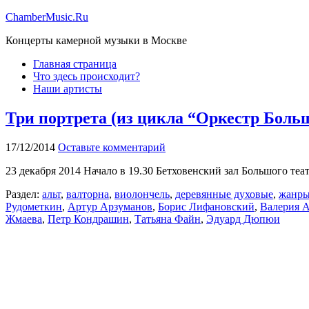
ChamberMusic.Ru
Концерты камерной музыки в Москве
Главная страница
Что здесь происходит?
Наши артисты
Три портрета (из цикла “Оркестр Большо
17/12/2014
Оставьте комментарий
23 декабря 2014 Начало в 19.30 Бетховенский зал Большого теат
Раздел:
альт
,
валторна
,
виолончель
,
деревянные духовые
,
жанр
Рудометкин
,
Артур Арзуманов
,
Борис Лифановский
,
Валерия 
Жмаева
,
Петр Кондрашин
,
Татьяна Файн
,
Эдуард Дюпюи