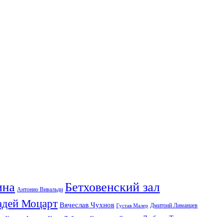
ина
Бетховенский зал
Антонио Вивальди
адей Моцарт
Вячеслав Чухнов
Дмитрий Лиманцев
Густав Малер