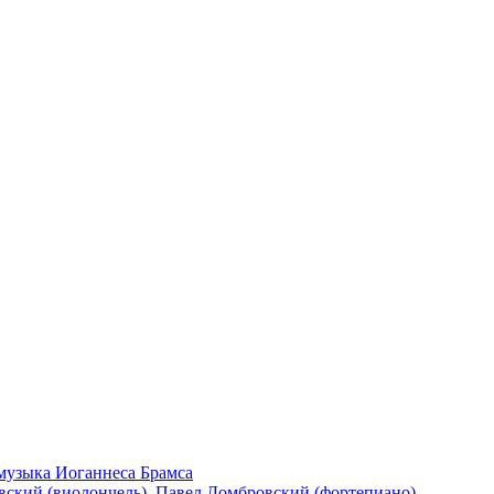
 музыка Иоганнеса Брамса
евский (виолончель), Павел Домбровский (фортепиано)