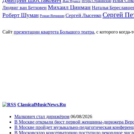
Дмитрий Шостакович
Илья Сок
Игорь Стравинский
Жан Франсе
Михаил Цинман
Людвиг ван Бетховен
Наталья Береславце
Сергей Пе
Роберт Шуман
Сергей Лысенко
Роман Янчишин
Сайт
презентации квартета Большого театра
, с которого когда
ClassicalMusicNews.Ru
Малкович стал дирижёром
06/08/2026
В Москве открыли бюст первой женщины-дирижера Вер
В Москве пройдет музыкально-педагогическая конференц
В Московскую консерваторию поступило рекордное число