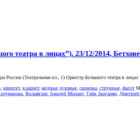
го театра в лицах”). 23/12/2014, Бетхов
ра России (Театральная пл., 1) Оркестр Большого театра в лицах
ы
,
квинтет
,
кларнет
,
медные духовые
,
скрипка
,
струнные
,
фагот
М
Арзуманова
,
Вольфганг Амадей Моцарт
,
Гайк Заргарян
,
Дмитрий