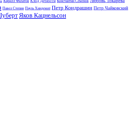
Любовь Токарева
Клод Дебюсси
Кирилл Филатов
Константин Семенов
ян
а
Петр Кондрашин
Петр Чайковский
Павел Степин
Пауль Хиндемит
Шуберт
Яков Кацнельсон