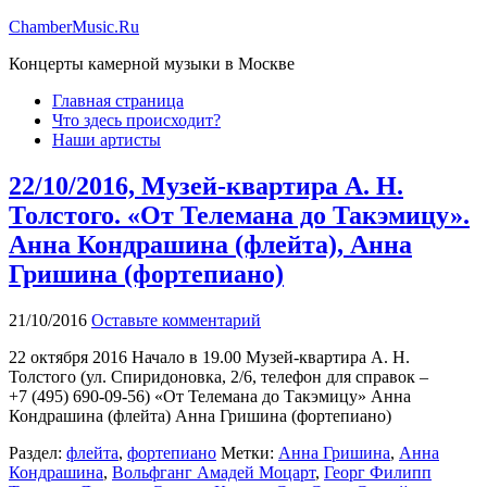
ChamberMusic.Ru
Концерты камерной музыки в Москве
Главная страница
Что здесь происходит?
Наши артисты
22/10/2016, Музей-квартира А. Н.
Толстого. «От Телемана до Такэмицу».
Анна Кондрашина (флейта), Анна
Гришина (фортепиано)
21/10/2016
Оставьте комментарий
22 октября 2016 Начало в 19.00 Музей-квартира А. Н.
Толстого (ул. Спиридоновка, 2/6, телефон для справок –
+7 (495) 690-09-56) «От Телемана до Такэмицу» Анна
Кондрашина (флейта) Анна Гришина (фортепиано)
Раздел:
флейта
,
фортепиано
Метки:
Анна Гришина
,
Анна
Кондрашина
,
Вольфганг Амадей Моцарт
,
Георг Филипп