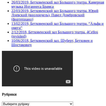
26/03/2019, Бетховенский зал Большого театра. Камерная
музыка Иоганнеса Брамса
22/03/2019, Бетховенский зал Большого театра. Юрий
Лоевский (виолончель), Павел Домбровский
(фортепиано)
13/02/2019, Бетховенский зал Большого театра. “Альфа и
омега”
2/12/2018, Бетховенский зал Большого театра. 4Cellos
(revisited)
10/06/2018, Бетховенский зал. Шуберт, Бетховен и
Шостакович
Рубрики
Рубрики