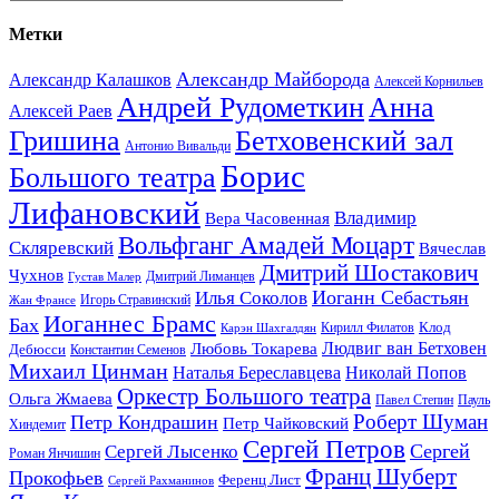
Метки
Александр Майборода
Александр Калашков
Алексей Корнильев
Андрей Рудометкин
Анна
Алексей Раев
Гришина
Бетховенский зал
Антонио Вивальди
Борис
Большого театра
Лифановский
Владимир
Вера Часовенная
Вольфганг Амадей Моцарт
Скляревский
Вячеслав
Дмитрий Шостакович
Чухнов
Дмитрий Лиманцев
Густав Малер
Иоганн Себастьян
Илья Соколов
Игорь Стравинский
Жан Франсе
Иоганнес Брамс
Бах
Клод
Кирилл Филатов
Карэн Шахгалдян
Людвиг ван Бетховен
Любовь Токарева
Дебюсси
Константин Семенов
Михаил Цинман
Наталья Береславцева
Николай Попов
Оркестр Большого театра
Ольга Жмаева
Павел Степин
Пауль
Роберт Шуман
Петр Кондрашин
Петр Чайковский
Хиндемит
Сергей Петров
Сергей
Сергей Лысенко
Роман Янчишин
Франц Шуберт
Прокофьев
Ференц Лист
Сергей Рахманинов