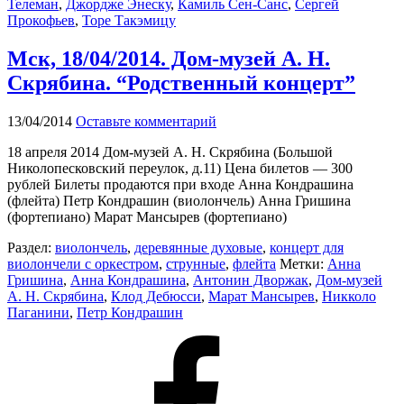
Телеман
,
Джордже Энеску
,
Камиль Сен-Санс
,
Сергей
Прокофьев
,
Торе Такэмицу
Мск, 18/04/2014. Дом-музей А. Н.
Скрябина. “Родственный концерт”
13/04/2014
Оставьте комментарий
18 апреля 2014 Дом-музей А. Н. Скрябина (Большой
Николопесковский переулок, д.11) Цена билетов — 300
рублей Билеты продаются при входе Анна Кондрашина
(флейта) Петр Кондрашин (виолончель) Анна Гришина
(фортепиано) Марат Мансырев (фортепиано)
Раздел:
виолончель
,
деревянные духовые
,
концерт для
виолончели с оркестром
,
струнные
,
флейта
Метки:
Анна
Гришина
,
Анна Кондрашина
,
Антонин Дворжак
,
Дом-музей
А. Н. Скрябина
,
Клод Дебюсси
,
Марат Мансырев
,
Никколо
Паганини
,
Петр Кондрашин