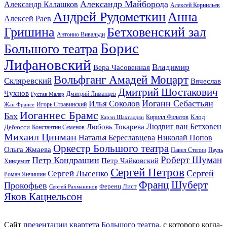
Александр Майборода
Александр Калашков
Алексей Корнильев
Андрей Рудометкин
Анна
Алексей Раев
Гришина
Бетховенский зал
Антонио Вивальди
Борис
Большого театра
Лифановский
Владимир
Вера Часовенная
Вольфганг Амадей Моцарт
Скляревский
Вячеслав
Дмитрий Шостакович
Чухнов
Дмитрий Лиманцев
Густав Малер
Иоганн Себастьян
Илья Соколов
Игорь Стравинский
Жан Франсе
Иоганнес Брамс
Бах
Клод
Кирилл Филатов
Карэн Шахгалдян
Людвиг ван Бетховен
Любовь Токарева
Дебюсси
Константин Семенов
Михаил Цинман
Наталья Береславцева
Николай Попов
Оркестр Большого театра
Ольга Жмаева
Павел Степин
Пауль
Роберт Шуман
Петр Кондрашин
Петр Чайковский
Хиндемит
Сергей Петров
Сергей
Сергей Лысенко
Роман Янчишин
Франц Шуберт
Прокофьев
Ференц Лист
Сергей Рахманинов
Яков Кацнельсон
Сайт
презентации квартета Большого театра
, с которого когда-