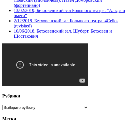
Лоевский (виолончель), Павел Домбровский
(фортепиано)
13/02/2019, Бетховенский зал Большого театра. “Альфа и
омега”
2/12/2018, Бетховенский зал Большого театра. 4Cellos
(revisited)
10/06/2018, Бетховенский зал. Шуберт, Бетховен и
Шостакович
Рубрики
Рубрики
Метки