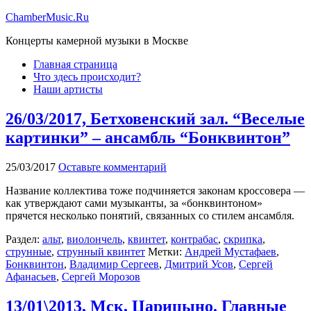
ChamberMusic.Ru
Концерты камерной музыки в Москве
Главная страница
Что здесь происходит?
Наши артисты
26/03/2017, Бетховенский зал. “Веселые
картинки” – ансамбль “Бонквинтон”
25/03/2017
Оставьте комментарий
Название коллектива тоже подчиняется законам кроссовера —
как утверждают сами музыканты, за «бонквинтоном»
прячется несколько понятий, связанных со стилем ансамбля.
Раздел:
альт
,
виолончель
,
квинтет
,
контрабас
,
скрипка
,
струнные
,
струнный квинтет
Метки:
Андрей Мустафаев
,
Бонквинтон
,
Владимир Сергеев
,
Дмитрий Усов
,
Сергей
Афанасьев
,
Сергей Морозов
13/01\2013, Мск, Царицыно. Главные