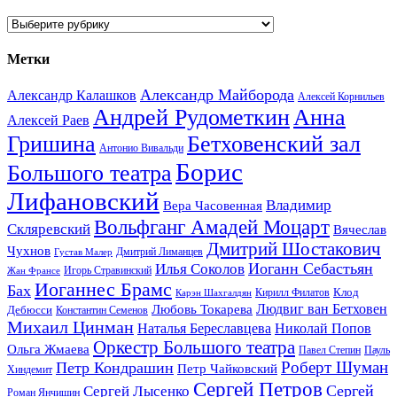
Рубрики
Метки
Александр Майборода
Александр Калашков
Алексей Корнильев
Андрей Рудометкин
Анна
Алексей Раев
Гришина
Бетховенский зал
Антонио Вивальди
Борис
Большого театра
Лифановский
Владимир
Вера Часовенная
Вольфганг Амадей Моцарт
Скляревский
Вячеслав
Дмитрий Шостакович
Чухнов
Дмитрий Лиманцев
Густав Малер
Иоганн Себастьян
Илья Соколов
Игорь Стравинский
Жан Франсе
Иоганнес Брамс
Бах
Клод
Кирилл Филатов
Карэн Шахгалдян
Людвиг ван Бетховен
Любовь Токарева
Дебюсси
Константин Семенов
Михаил Цинман
Наталья Береславцева
Николай Попов
Оркестр Большого театра
Ольга Жмаева
Павел Степин
Пауль
Роберт Шуман
Петр Кондрашин
Петр Чайковский
Хиндемит
Сергей Петров
Сергей
Сергей Лысенко
Роман Янчишин