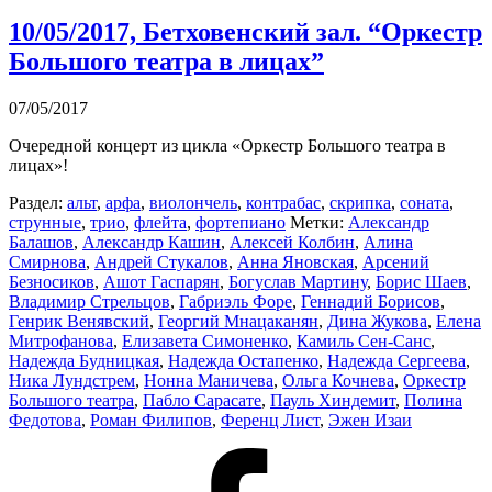
10/05/2017, Бетховенский зал. “Оркестр
Большого театра в лицах”
07/05/2017
Очередной концерт из цикла «Оркестр Большого театра в
лицах»!
Раздел:
альт
,
арфа
,
виолончель
,
контрабас
,
скрипка
,
соната
,
струнные
,
трио
,
флейта
,
фортепиано
Метки:
Александр
Балашов
,
Александр Кашин
,
Алексей Колбин
,
Алина
Смирнова
,
Андрей Стукалов
,
Анна Яновская
,
Арсений
Безносиков
,
Ашот Гаспарян
,
Богуслав Мартину
,
Борис Шаев
,
Владимир Стрельцов
,
Габриэль Форе
,
Геннадий Борисов
,
Генрик Венявский
,
Георгий Мнацаканян
,
Дина Жукова
,
Елена
Митрофанова
,
Елизавета Симоненко
,
Камиль Сен-Санс
,
Надежда Будницкая
,
Надежда Остапенко
,
Надежда Сергеева
,
Ника Лундстрем
,
Нонна Маничева
,
Ольга Кочнева
,
Оркестр
Большого театра
,
Пабло Сарасате
,
Пауль Хиндемит
,
Полина
Федотова
,
Роман Филипов
,
Ференц Лист
,
Эжен Изаи