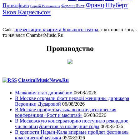
Франц Шуберт
Прокофьев
Ференц Лист
Сергей Рахманинов
Яков Кацнельсон
Сайт
презентации квартета Большого театра
, с которого когда-
то начался ChamberMusic.Ru
Производство
ClassicalMusicNews.Ru
Малкович стал дирижёром
06/08/2026
В Москве открыли бюст первой женщины-дирижера
Вероники Дударовой
06/08/2026
В Москве пройдет музыкально-педагогическая
конференция «Рост и масштаб»
06/08/2026
В Московскую консерваторию поступило рекордное
число абитуриентов за последние годы
06/08/2026
В крепости Нарын-Кала впервые пройдет фестиваль
классической музыки
05/08/2026