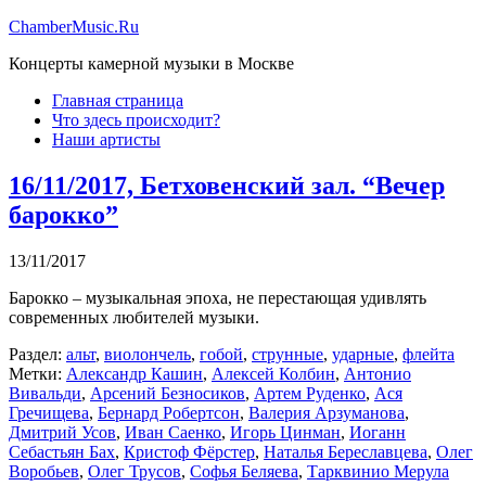
ChamberMusic.Ru
Концерты камерной музыки в Москве
Главная страница
Что здесь происходит?
Наши артисты
16/11/2017, Бетховенский зал. “Вечер
барокко”
13/11/2017
Барокко – музыкальная эпоха, не перестающая удивлять
современных любителей музыки.
Раздел:
альт
,
виолончель
,
гобой
,
струнные
,
ударные
,
флейта
Метки:
Александр Кашин
,
Алексей Колбин
,
Антонио
Вивальди
,
Арсений Безносиков
,
Артем Руденко
,
Ася
Гречищева
,
Бернард Робертсон
,
Валерия Арзуманова
,
Дмитрий Усов
,
Иван Саенко
,
Игорь Цинман
,
Иоганн
Себастьян Бах
,
Кристоф Фёрстер
,
Наталья Береславцева
,
Олег
Воробьев
,
Олег Трусов
,
Софья Беляева
,
Тарквинио Мерула