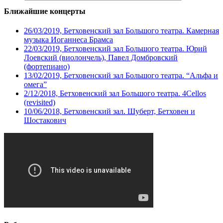
Ближайшие концерты
26/03/2019, Бетховенский зал Большого театра. Камерная
музыка Иоганнеса Брамса
22/03/2019, Бетховенский зал Большого театра. Юрий
Лоевский (виолончель), Павел Домбровский
(фортепиано)
13/02/2019, Бетховенский зал Большого театра. “Альфа и
омега”
2/12/2018, Бетховенский зал Большого театра. 4Cellos
(revisited)
10/06/2018, Бетховенский зал. Шуберт, Бетховен и
Шостакович