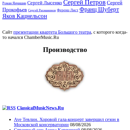
Сергей Петров
Сергей
Сергей Лысенко
Роман Янчишин
Франц Шуберт
Прокофьев
Ференц Лист
Сергей Рахманинов
Яков Кацнельсон
Сайт
презентации квартета Большого театра
, с которого когда-
то начался ChamberMusic.Ru
Производство
ClassicalMusicNews.Ru
Ave Тевлин. Хоровой гала-концерт завершил сезон в
Московской консерватории
08/08/2026
Страшный сон Анны Карениной
08/08/2026