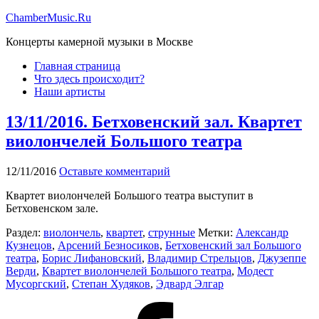
ChamberMusic.Ru
Концерты камерной музыки в Москве
Главная страница
Что здесь происходит?
Наши артисты
13/11/2016. Бетховенский зал. Квартет
виолончелей Большого театра
12/11/2016
Оставьте комментарий
Квартет виолончелей Большого театра выступит в
Бетховенском зале.
Раздел:
виолончель
,
квартет
,
струнные
Метки:
Александр
Кузнецов
,
Арсений Безносиков
,
Бетховенский зал Большого
театра
,
Борис Лифановский
,
Владимир Стрельцов
,
Джузеппе
Верди
,
Квартет виолончелей Большого театра
,
Модест
Мусоргский
,
Степан Худяков
,
Эдвард Элгар