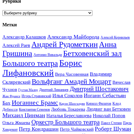
Рубрики
Рубрики
Метки
Александр Майборода
Александр Калашков
Алексей Корнильев
Андрей Рудометкин
Анна
Алексей Раев
Гришина
Бетховенский зал
Антонио Вивальди
Борис
Большого театра
Лифановский
Владимир
Вера Часовенная
Вольфганг Амадей Моцарт
Скляревский
Вячеслав
Дмитрий Шостакович
Чухнов
Дмитрий Лиманцев
Густав Малер
Иоганн Себастьян
Илья Соколов
Игорь Стравинский
Жан Франсе
Иоганнес Брамс
Бах
Клод
Кирилл Филатов
Карэн Шахгалдян
Людвиг ван Бетховен
Любовь Токарева
Дебюсси
Константин Семенов
Михаил Цинман
Наталья Береславцева
Николай Попов
Оркестр Большого театра
Ольга Жмаева
Павел Степин
Пауль
Роберт Шуман
Петр Кондрашин
Петр Чайковский
Хиндемит