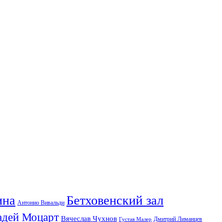
ина
Бетховенский зал
Антонио Вивальди
адей Моцарт
Вячеслав Чухнов
Дмитрий Лиманцев
Густав Малер