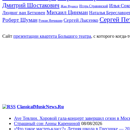
Дмитрий Шостакович
Илья Сок
Игорь Стравинский
Жан Франсе
Михаил Цинман
Людвиг ван Бетховен
Наталья Береславце
Сергей Пе
Роберт Шуман
Сергей Лысенко
Роман Янчишин
Сайт
презентации квартета Большого театра
, с которого когда
ClassicalMusicNews.Ru
Ave Тевлин. Хоровой гала-концерт завершил сезон в Мос
Страшный сон Анны Карениной
08/08/2026
«Что такое мастер-класс?» Летняя школа в Гнесинке — 202