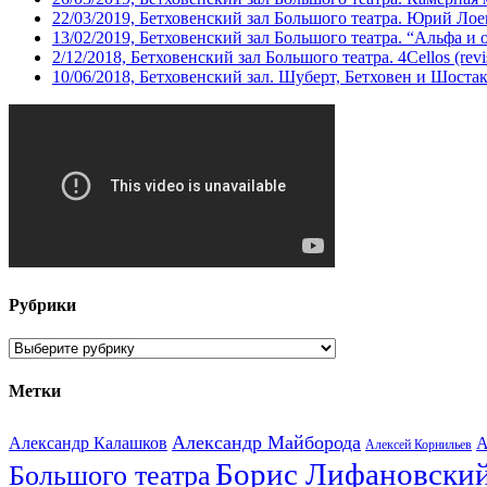
22/03/2019, Бетховенский зал Большого театра. Юрий Ло
13/02/2019, Бетховенский зал Большого театра. “Альфа и 
2/12/2018, Бетховенский зал Большого театра. 4Cellos (revis
10/06/2018, Бетховенский зал. Шуберт, Бетховен и Шоста
Рубрики
Рубрики
Метки
Александр Майборода
Александр Калашков
А
Алексей Корнильев
Борис Лифановски
Большого театра