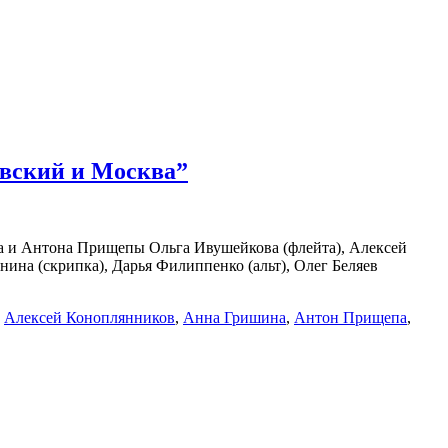
овский и Москва”
она и Антона Прищепы Ольга Ивушейкова (флейта), Алексей
ина (скрипка), Дарья Филиппенко (альт), Олег Беляев
,
Алексей Коноплянников
,
Анна Гришина
,
Антон Прищепа
,