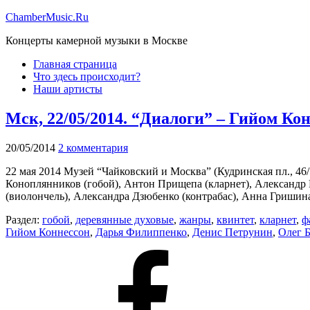
ChamberMusic.Ru
Концерты камерной музыки в Москве
Главная страница
Что здесь происходит?
Наши артисты
Мск, 22/05/2014. “Диалоги” – Гийом К
20/05/2014
2 комментария
22 мая 2014 Музей “Чайковский и Москва” (Кудринская пл., 4
Коноплянников (гобой), Антон Прищепа (кларнет), Александр П
(виолончель), Александра Дзюбенко (контрабас), Анна Гришин
Раздел:
гобой
,
деревянные духовые
,
жанры
,
квинтет
,
кларнет
,
ф
Гийом Коннессон
,
Дарья Филиппенко
,
Денис Петрунин
,
Олег Б