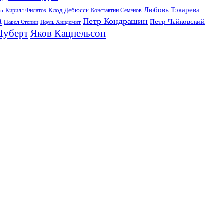
Любовь Токарева
Клод Дебюсси
Кирилл Филатов
Константин Семенов
ян
а
Петр Кондрашин
Петр Чайковский
Павел Степин
Пауль Хиндемит
Шуберт
Яков Кацнельсон