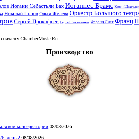
Иоганнес Брамс
Иоганн Себастьян Бах
олов
Карэн Шахгалд
Оркестр Большого театр
ва
Николай Попов
Ольга Жмаева
тров
Франц 
Сергей Прокофьев
Ференц Лист
Сергей Рахманинов
-то начался ChamberMusic.Ru
Производство
ковской консерватории
08/08/2026
6, день 2
08/08/2026