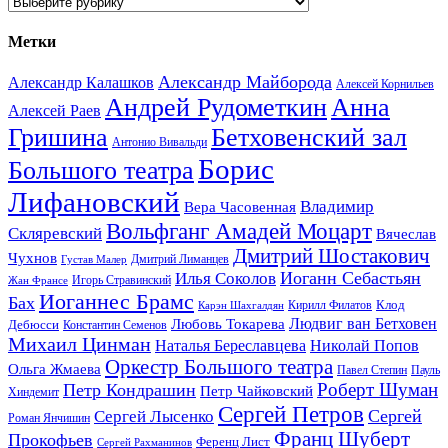
Рубрики
Метки
Александр Майборода
Александр Калашков
Алексей Корнильев
Андрей Рудометкин
Анна
Алексей Раев
Гришина
Бетховенский зал
Антонио Вивальди
Борис
Большого театра
Лифановский
Владимир
Вера Часовенная
Вольфганг Амадей Моцарт
Скляревский
Вячеслав
Дмитрий Шостакович
Чухнов
Дмитрий Лиманцев
Густав Малер
Иоганн Себастьян
Илья Соколов
Игорь Стравинский
Жан Франсе
Иоганнес Брамс
Бах
Клод
Кирилл Филатов
Карэн Шахгалдян
Людвиг ван Бетховен
Любовь Токарева
Дебюсси
Константин Семенов
Михаил Цинман
Наталья Береславцева
Николай Попов
Оркестр Большого театра
Ольга Жмаева
Павел Степин
Пауль
Роберт Шуман
Петр Кондрашин
Петр Чайковский
Хиндемит
Сергей Петров
Сергей
Сергей Лысенко
Роман Янчишин
Франц Шуберт
Прокофьев
Ференц Лист
Сергей Рахманинов