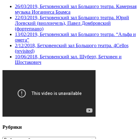
26/03/2019, Бетховенский зал Большого театра. Камерная
музыка Иоганнеса Брамса
22/03/2019, Бетховенский зал Большого театра. Юрий
Лоевский (виолончель), Павел Домбровский
(фортепиано)
13/02/2019, Бетховенский зал Большого театра. “Альфа и
омега”
2/12/2018, Бетховенский зал Большого театра. 4Cellos
(revisited)
10/06/2018, Бетховенский зал. Шуберт, Бетховен и
Шостакович
Рубрики