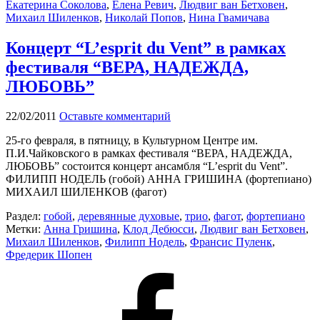
Екатерина Соколова
,
Елена Ревич
,
Людвиг ван Бетховен
,
Михаил Шиленков
,
Николай Попов
,
Нина Гвамичава
Концерт “L’esprit du Vent” в рамках
фестиваля “ВЕРА, НАДЕЖДА,
ЛЮБОВЬ”
22/02/2011
Оставьте комментарий
25-го февраля, в пятницу, в Культурном Центре им.
П.И.Чайковского в рамках фестиваля “ВЕРА, НАДЕЖДА,
ЛЮБОВЬ” состоится концерт ансамбля “L’esprit du Vent”.
ФИЛИПП НОДЕЛЬ (гобой) АННА ГРИШИНА (фортепиано)
МИХАИЛ ШИЛЕНКОВ (фагот)
Раздел:
гобой
,
деревянные духовые
,
трио
,
фагот
,
фортепиано
Метки:
Анна Гришина
,
Клод Дебюсси
,
Людвиг ван Бетховен
,
Михаил Шиленков
,
Филипп Нодель
,
Франсис Пуленк
,
Фредерик Шопен