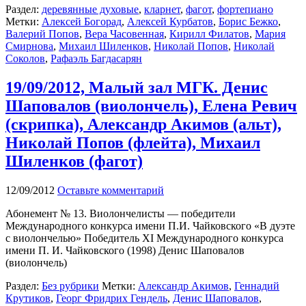
Раздел:
деревянные духовые
,
кларнет
,
фагот
,
фортепиано
Метки:
Алексей Богорад
,
Алексей Курбатов
,
Борис Бежко
,
Валерий Попов
,
Вера Часовенная
,
Кирилл Филатов
,
Мария
Смирнова
,
Михаил Шиленков
,
Николай Попов
,
Николай
Соколов
,
Рафаэль Багдасарян
19/09/2012, Малый зал МГК. Денис
Шаповалов (виолончель), Елена Ревич
(скрипка), Александр Акимов (альт),
Николай Попов (флейта), Михаил
Шиленков (фагот)
12/09/2012
Оставьте комментарий
Абонемент № 13. Виолончелисты — победители
Международного конкурса имени П.И. Чайковского «В дуэте
с виолончелью» Победитель XI Международного конкурса
имени П. И. Чайковского (1998) Денис Шаповалов
(виолончель)
Раздел:
Без рубрики
Метки:
Александр Акимов
,
Геннадий
Крутиков
,
Георг Фридрих Гендель
,
Денис Шаповалов
,