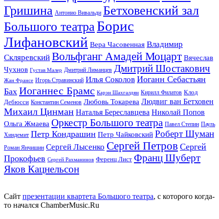
Гришина
Бетховенский зал
Антонио Вивальди
Борис
Большого театра
Лифановский
Владимир
Вера Часовенная
Вольфганг Амадей Моцарт
Скляревский
Вячеслав
Дмитрий Шостакович
Чухнов
Дмитрий Лиманцев
Густав Малер
Иоганн Себастьян
Илья Соколов
Игорь Стравинский
Жан Франсе
Иоганнес Брамс
Бах
Клод
Кирилл Филатов
Карэн Шахгалдян
Людвиг ван Бетховен
Любовь Токарева
Дебюсси
Константин Семенов
Михаил Цинман
Наталья Береславцева
Николай Попов
Оркестр Большого театра
Ольга Жмаева
Павел Степин
Пауль
Роберт Шуман
Петр Кондрашин
Петр Чайковский
Хиндемит
Сергей Петров
Сергей
Сергей Лысенко
Роман Янчишин
Франц Шуберт
Прокофьев
Ференц Лист
Сергей Рахманинов
Яков Кацнельсон
Сайт
презентации квартета Большого театра
, с которого когда-
то начался ChamberMusic.Ru