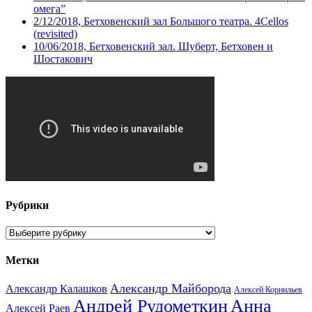
омега”
2/12/2018, Бетховенский зал Большого театра. 4Cellos
(revisited)
10/06/2018, Бетховенский зал. Шуберт, Бетховен и
Шостакович
Рубрики
Рубрики
Метки
Александр Майборода
Александр Калашков
Алексей Корнильев
Андрей Рудометкин
Анна
Алексей Раев